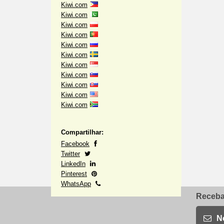
Kiwi.com
Kiwi.com
Kiwi.com
Kiwi.com
Kiwi.com
Kiwi.com
Kiwi.com
Kiwi.com
Kiwi.com
Kiwi.com
Kiwi.com
Compartilhar:
Facebook
Twitter
LinkedIn
Pinterest
WhatsApp
Receba 
N