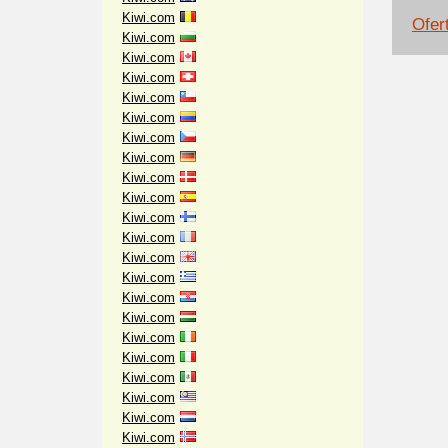
Kiwi.com
Ofer
Kiwi.com
Kiwi.com
Kiwi.com
Kiwi.com
Kiwi.com
Kiwi.com
Kiwi.com
Kiwi.com
Kiwi.com
Kiwi.com
Kiwi.com
Kiwi.com
Kiwi.com
Kiwi.com
Kiwi.com
Kiwi.com
Kiwi.com
Kiwi.com
Kiwi.com
Kiwi.com
Kiwi.com