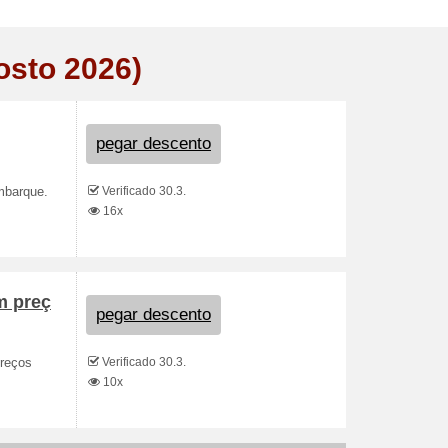
osto 2026)
pegar descento
Verificado 30.3.
mbarque.
16x
m preç
pegar descento
Verificado 30.3.
preços
10x