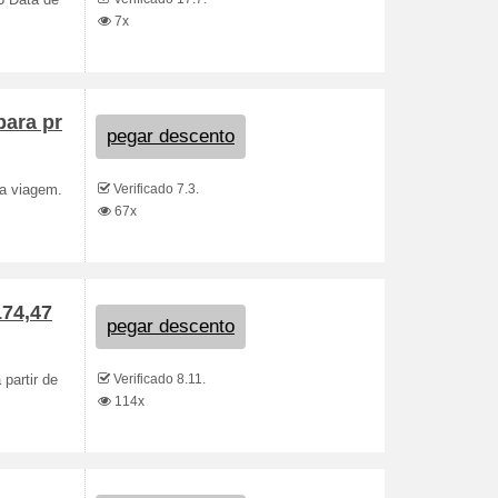
3 Data de
7x
para pr
pegar descento
Verificado 7.3.
ma viagem.
67x
174,47
pegar descento
Verificado 8.11.
partir de
114x