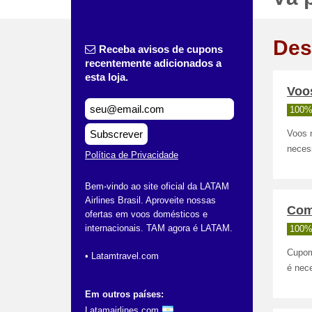
Des
Receba avisos de cupons
recentemente adicionados a
esta loja.
Voo
100%
Subscrever
Voos 
necess
Política de Privacidade
Bem-vindo ao site oficial da LATAM
Airlines Brasil. Aproveite nossas
Com
ofertas em voos domésticos e
internacionais. TAM agora é LATAM.
100%
Cupom
• Latamtravel.com
é nece
Em outros países:
Latamairlines.com