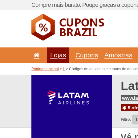
Compre mais barato. Poupe graças a cupons
Lojas
Cupons
Amostras
Página principal
>
L
> Códigos de desconto e cupons de descon
La
www.la
9 ofe
Filtro:
Vá 