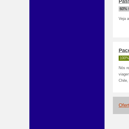
Pas
60% 
Veja a
Pac
100%
Nós r
viagen
Chile,
Ofer