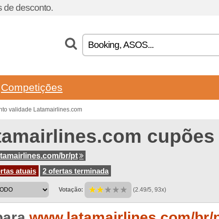
 de desconto.
Competições
to validade Latamairlines.com
tamairlines.com cupões
tamairlines.com/br/pt
rtas atuais
2 ofertas terminada
Votação:
(2.49/5, 93x)
para
www.latamairlines.com/br/