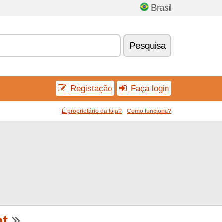
Brasil
Pesquisa
Registação
Faça login
É proprietário da loja?
Como funciona?
pt