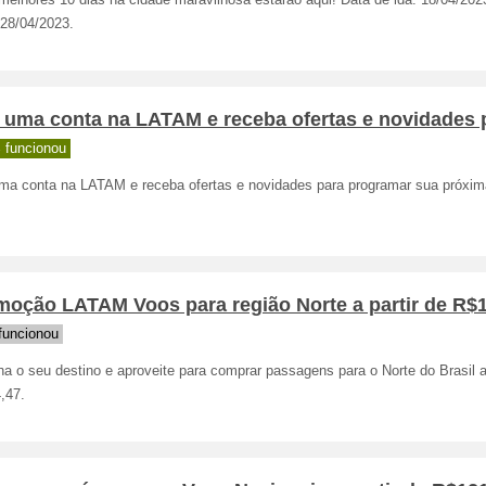
melhores 10 dias na cidade maravilhosa estarão aqui! Data de ida: 18/04/202
 28/04/2023.
 uma conta na LATAM e receba ofertas e novidades 
 funcionou
uma conta na LATAM e receba ofertas e novidades para programar sua próxi
moção LATAM Voos para região Norte a partir de R$
funcionou
a o seu destino e aproveite para comprar passagens para o Norte do Brasil a 
,47.