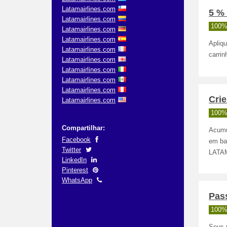
Latamairlines.com
5 %
Latamairlines.com
100%
Latamairlines.com
Latamairlines.com
Apliq
Latamairlines.com
carri
Latamairlines.com
Latamairlines.com
Latamairlines.com
Latamairlines.com
Cri
Latamairlines.com
100%
Compartilhar:
Acumu
Facebook
em ba
Twitter
LATA
LinkedIn
Pinterest
WhatsApp
Pass
100%