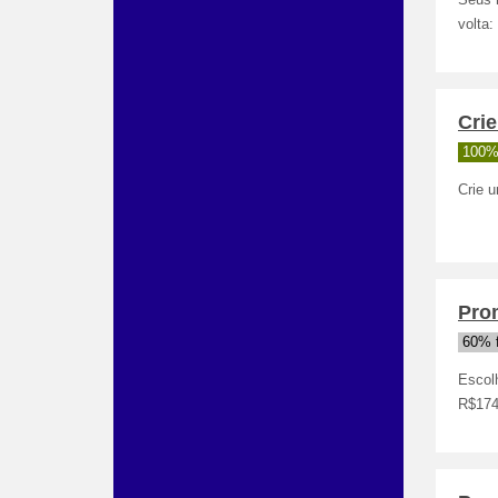
Seus 
volta:
Crie
100%
Crie 
Pro
60% 
Escolh
R$174