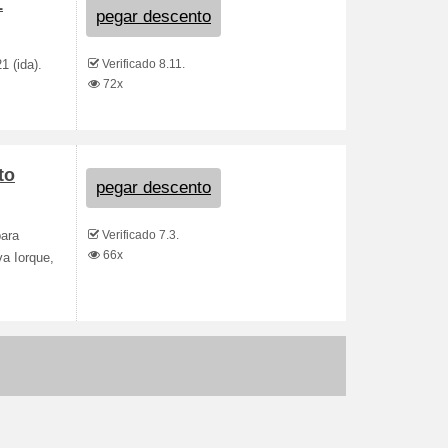
1
pegar descento
Verificado 8.11.
1 (ida).
72x
to
pegar descento
Verificado 7.3.
para
66x
va Iorque,