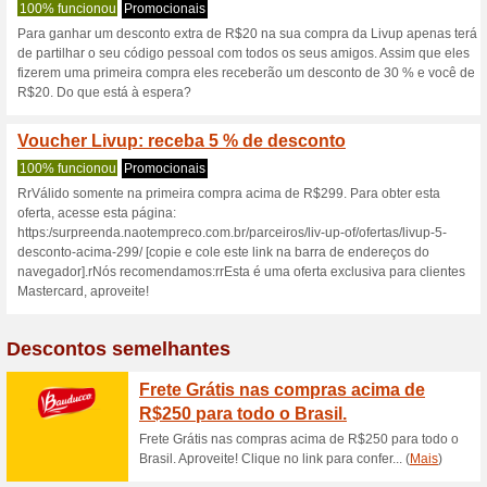
Livup.com.br c
2 ofertas atuais
não há ofert
Filtro:
Votação:
Vá para
www.livup.com.br
Receba avisos de cupons r
adicionados a esta loja..
S