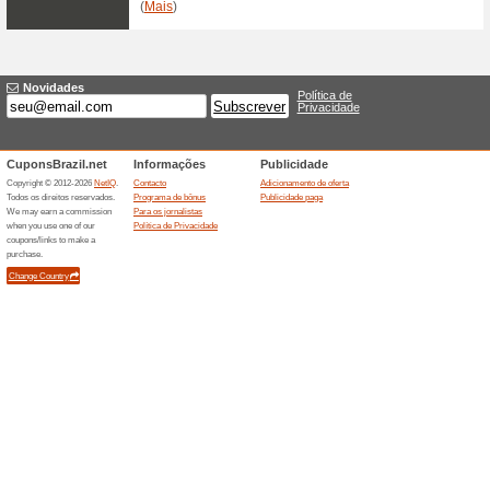
Voucher Livup: rece
100% funcionou
Promociona
RrVálido somente na primeira
oferta, acesse esta página:
https:/surpreenda.naotempreco.
desconto-acima-299/ [copie e 
navegador].rNós recomendamos
Mastercard, aproveite!