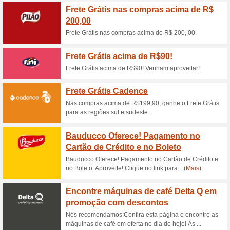
Descontos e promoç
Código Livup: receba
100% funcionou
Promociona
Para ganhar um desconto ext
de partilhar o seu código pes
fizerem uma primeira compra
R$20. Do que está à espera?