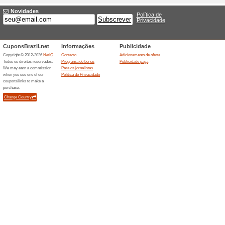
Descontos e promoç
Cupons de até 15 % 
100% funcionou
Promociona
É cliente Bradesco? Não deix
especiais em compras na ADCO
benefícios.