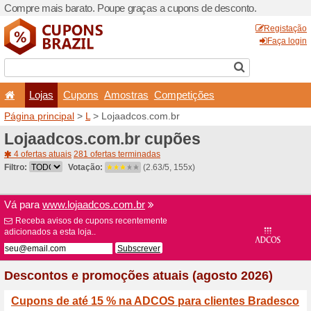
Compre mais barato. Poupe
Lojas
Cupons
Amo
Página principal
>
L
> Loja