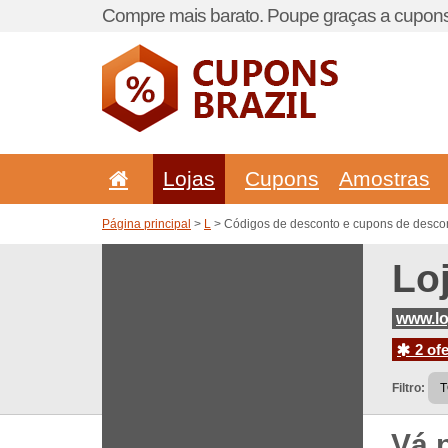
Compre mais barato. Poupe graças a cupons
Lojas
Cupons
Amostras
Página principal
>
L
> Códigos de desconto e cupons de descon
Lo
www.lo
2 ofe
Filtro:
Vá 