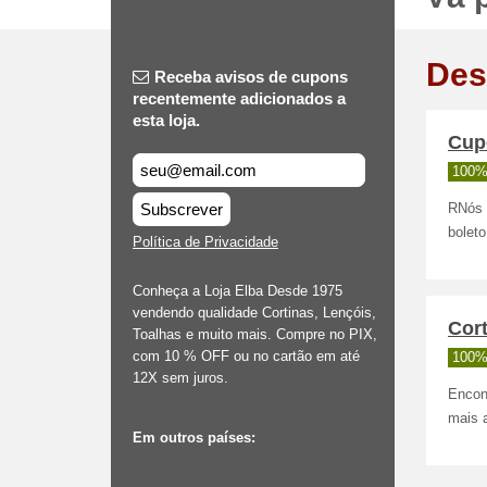
Des
Receba avisos de cupons
recentemente adicionados a
esta loja.
Cup
100%
Subscrever
RNós 
boleto
Política de Privacidade
Conheça a Loja Elba Desde 1975
vendendo qualidade Cortinas, Lençóis,
Cort
Toalhas e muito mais. Compre no PIX,
com 10 % OFF ou no cartão em até
100%
12X sem juros.
Encont
mais 
Em outros países: