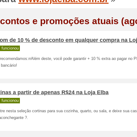
contos e promoções atuais (ag
om de 10 % de desconto em qualquer compra na Loj
 funcionou
recomendamos:rrAlém deste, você pode garantir + 10 % extra ao pagar no P
 bancário!
inas a partir de apenas R$24 na Loja Elba
 funcionou
re nesta seleção cortinas para sua cozinha, quarto, ou sala, e deixe sua ca
aconchegante ?️.