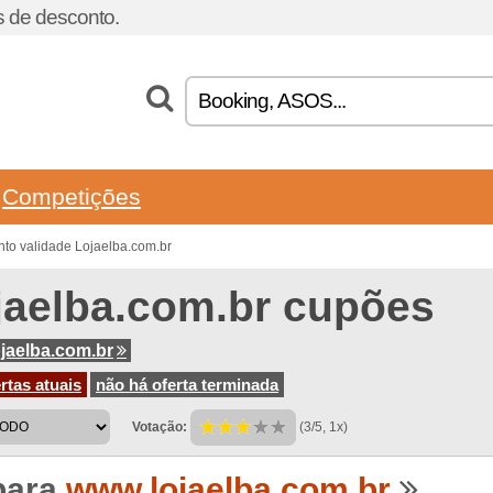
 de desconto.
Competições
to validade Lojaelba.com.br
jaelba.com.br cupões
jaelba.com.br
rtas atuais
não há oferta terminada
Votação:
(3/5, 1x)
para
www.lojaelba.com.br