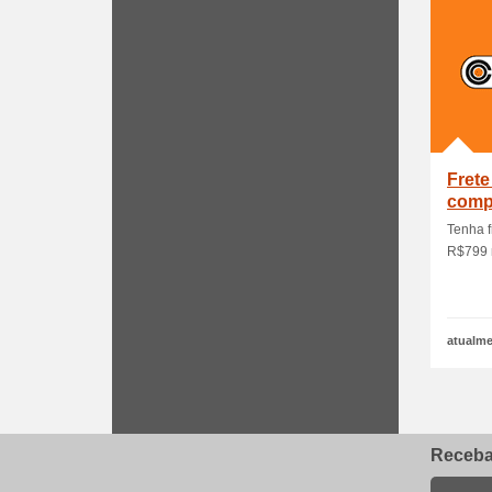
Frete
comp
Tenha f
R$799 n
atualme
Receba 