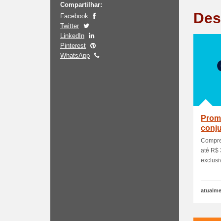
Compartilhar:
Des
Facebook
Twitter
LinkedIn
Pinterest
WhatsApp
Prom
conj
Compre
até R$ 
exclusi
atualme