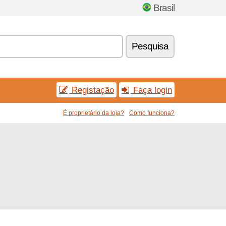
Brasil
Pesquisa
Registação
Faça login
É proprietário da loja?
Como funciona?