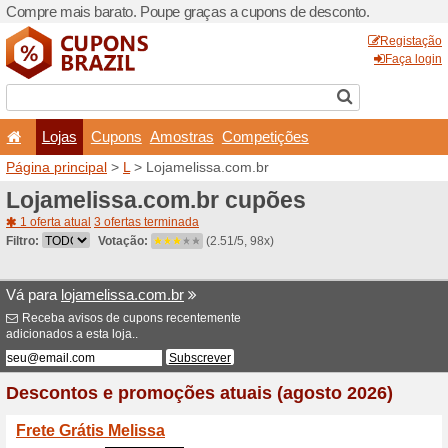
Compre mais barato. Poupe
Lojas
Cupons
Amo
Página principal
>
L
> Lojam