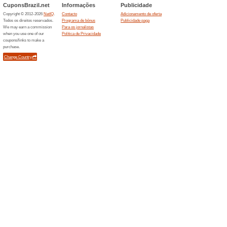
Ofertas terminada... (3x)
Descontos semelha
Frete 
Brasil
Frete grá