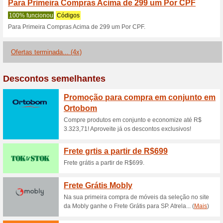
Ofertas Afubra: visite
descontos d
100% funcionou
Promociona
Nós recomendamos:Esta págin
contém todos os produtos com 
acesso aos melhores preços 
ferramentas, utilidades domés
mais!