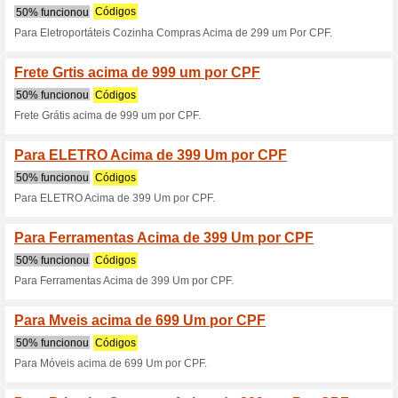
Descontos e promoç
Cupom Afubra: 10 % 
100% funcionou
Códigos
Cupom Afubra: 10 % de desco
Insira o cupom ao finalizar a 