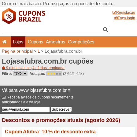
Compre mais barato. Poupe
Lojas
Cupons
Amo
Página principal
>
L
> Lojas