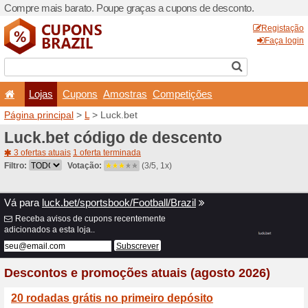
Compre mais barato. Poupe
Lojas
Cupons
Amo
Página principal
>
L
> Luck.