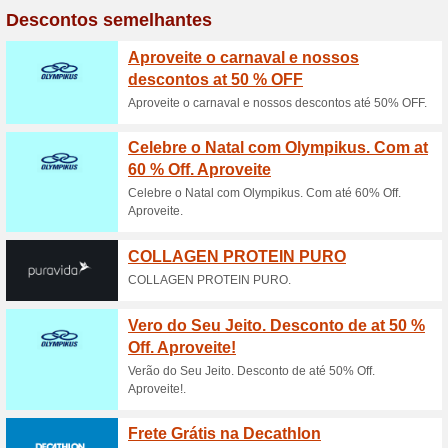
Descontos e promoç
Meias Lupo a partir d
100% funcionou
Promociona
Veja a seleção para comprar m
doquete fina, no site LUPO co