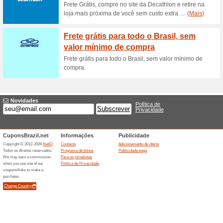
Pomoção Lupo Store 
100% funcionou
Promociona
Não perca a chance de ganha
R$21,48. Aproveite!
Frete Grátis
92% funcionou
Promocionai
Válido nas compras acima de