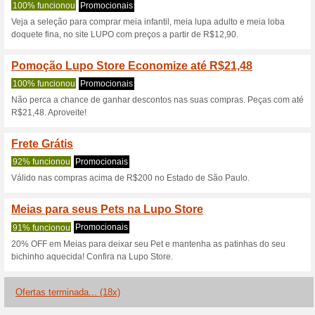
Lupo.com.br có
4 ofertas atuais
18 ofertas te
Filtro:
Votação:
Vá para
www.lupo.com.br
Receba avisos de cupons r
adicionados a esta loja..
S