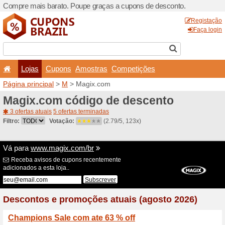
Compre mais barato. Poupe
Lojas
Cupons
Amo
Página principal
>
M
> Mag