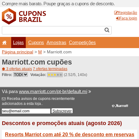
Compre mais barato. Poupe
Lojas
Cupons
Amo
Página principal
>
M
> Marr