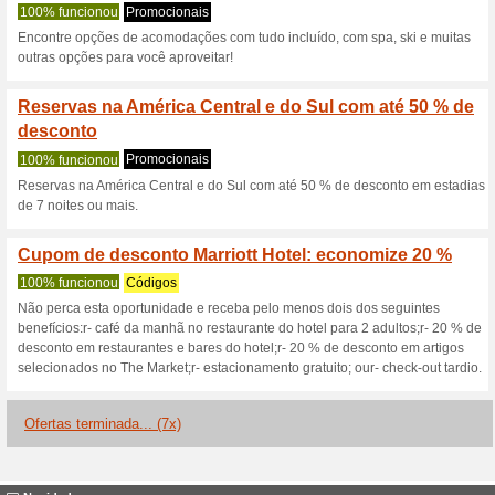
Marriott.com c
3 ofertas atuais
7 ofertas ter
Filtro:
Votação:
Vá para
www.marriott.com/
Receba avisos de cupons r
adicionados a esta loja..
S