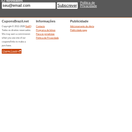
Descontos e promoç
Resorts Marriot com 
100% funcionou
Promociona
Encontre opções de acomodaçõ
outras opções para você aprov