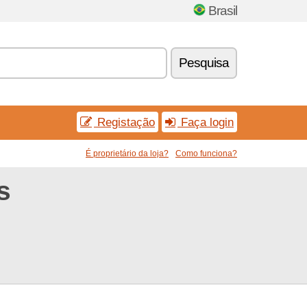
Brasil
Pesquisa
Registação
Faça login
É proprietário da loja?
Como funciona?
s