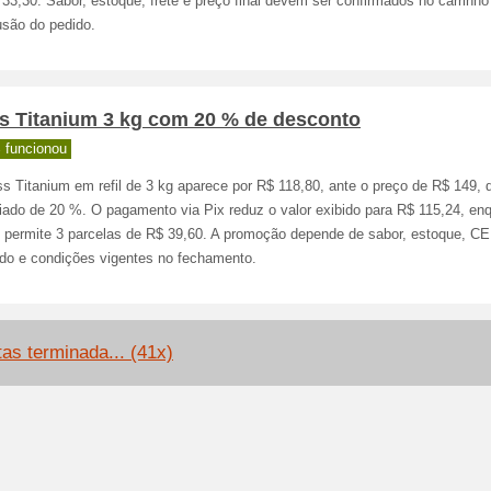
33,30. Sabor, estoque, frete e preço final devem ser confirmados no carrinho
usão do pedido.
s Titanium 3 kg com 20 % de desconto
 funcionou
s Titanium em refil de 3 kg aparece por R$ 118,80, ante o preço de R$ 149, 
iado de 20 %. O pagamento via Pix reduz o valor exibido para R$ 115,24, en
o permite 3 parcelas de R$ 39,60. A promoção depende de sabor, estoque, C
ido e condições vigentes no fechamento.
tas terminada... (41x)