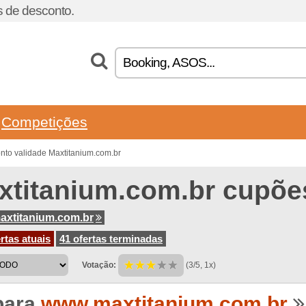
 de desconto.
Competições
nto validade Maxtitanium.com.br
xtitanium.com.br cupõe
xtitanium.com.br
rtas atuais
41 ofertas terminadas
Votação:
(3/5, 1x)
para
www.maxtitanium.com.br