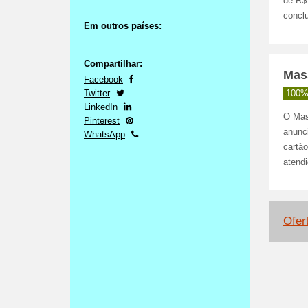
de R$ 
concl
Em outros países:
Compartilhar:
Mas
Facebook
Twitter
100%
LinkedIn
O Mas
Pinterest
anunc
WhatsApp
cartã
atend
Ofer