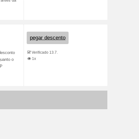
 antes da
pegar descento
Verificado 13.7.
desconto
1x
quanto o
EP