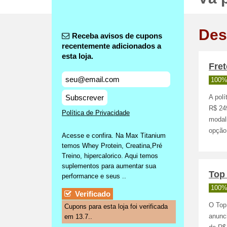
Des
Receba avisos de cupons
recentemente adicionados a
esta loja.
Fret
100%
Subscrever
A polí
R$ 24
Política de Privacidade
modal
opção 
Acesse e confira. Na Max Titanium
temos Whey Protein, Creatina,Pré
Treino, hipercalorico. Aqui temos
suplementos para aumentar sua
Top
performance e seus ..
100%
Verificado
O Top
Cupons para esta loja foi verificada
em 13.7..
anunci