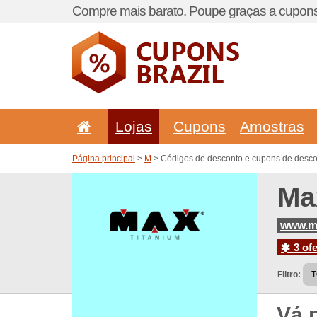
Compre mais barato. Poupe graças a cupons
Lojas
Cupons
Amostras
Página principal
>
M
> Códigos de desconto e cupons de desco
Ma
www.ma
3 ofe
Filtro:
Vá 