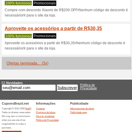
Mi.com código 
2 ofertas atuais
3 ofertas ter
Filtro:
Votação:
Vá para
www.mi.com/br
Receba avisos de cupons r
adicionados a esta loja..
S