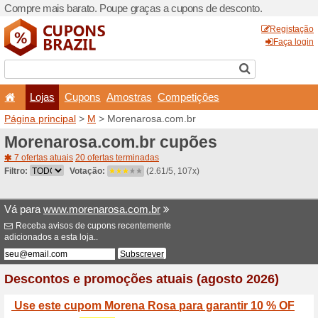
Compre mais barato. Poupe
Lojas
Cupons
Amo
Página principal
>
M
> Mor