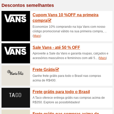
Cupom Morena Rosa 
100% funcionou
Códigos
Oferecemos 10 % OFF para 1ª 
o usuário fazer a sua primeir
outras campanhas ativas, por
ainda vamos criar as peças no
Tenha entrega gratui
descon