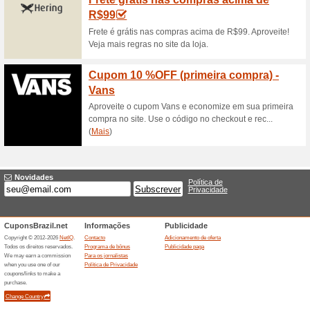
100% funcionou
Promociona
Tenha entrega gratuita em t
RosaNenhum código de desco
Cadastre-se e ganhe
Morena Rosa
100% funcionou
Promociona
Fique por dentro das novida