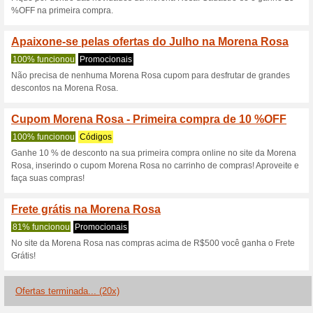
Descontos e promoç
️ Use este cupom Mor
100% funcionou
Códigos
Use este cupom Morena Rosa 
Válido para a Nova Coleção I