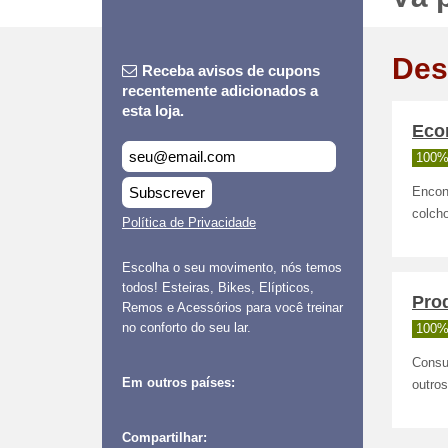
Des
Receba avisos de cupons
recentemente adicionados a
esta loja.
Eco
100%
Subscrever
Encont
colcho
Política de Privacidade
Escolha o seu movimento, nós temos
todos! Esteiras, Bikes, Elípticos,
Pro
Remos e Acessórios para você treinar
no conforto do seu lar.
100%
Consul
Em outros países:
outros
Compartilhar: