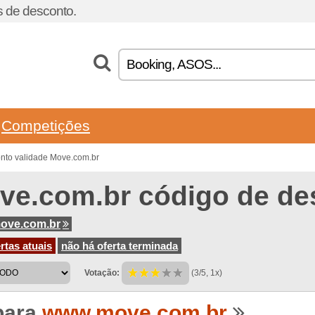
 de desconto.
Competições
nto validade Move.com.br
ve.com.br código de de
ove.com.br
rtas atuais
não há oferta terminada
Votação:
(3/5, 1x)
para
www.move.com.br