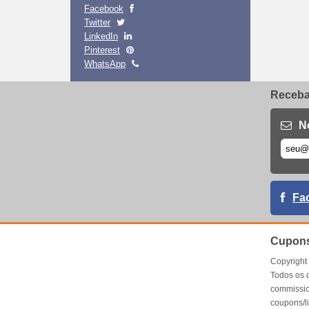
Facebook
Twitter
LinkedIn
Pinterest
WhatsApp
Receba 
N
Fa
Cupons
Copyrigh
Todos os 
commissio
coupons/l