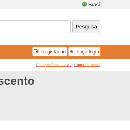
Brasil
Pesquisa
Registação
Faça login
É proprietário da loja?
Como funciona?
scento