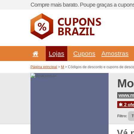
Compre mais barato. Poupe graças a cupons
Lojas
Cupons
Amostras
Página principal
>
M
> Códigos de desconto e cupons de desco
Mo
www.m
2 ofe
Filtro:
Vá 