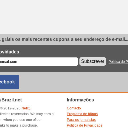
grátis os mais recentes cupons a seu endereço de e-mail..
ovidades
Subscrever
Política de 
cebook
Brazil.net
Informações
t © 2012-2026
NetIQ
.
Contacto
direitos reservados. We may earn a
Programa de bônus
n when you use one of our
Para os jornalistas
inks to make a purchase.
Política de Privacidade