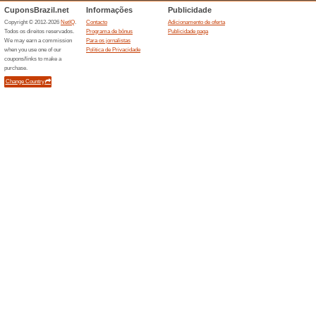
Descontos e promoç
Calçado masculino a 
64% funcionou
Promocionai
Aproveite bons preços de cal
de R$99,99.