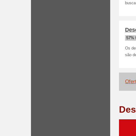
busca
Desc
57% 
Os de
são d
Ofer
Des