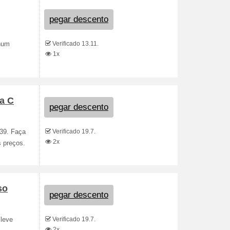
pegar descento
Verificado 13.11.
hum
1x
va C
pegar descento
Verificado 19.7.
$39. Faça
2x
s preços.
so
pegar descento
Verificado 19.7.
 leve
2x