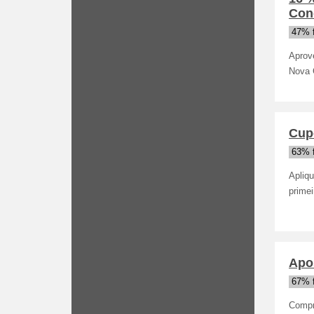
Con
47% 
Aprove
Nova 
Cup
63% 
Apliq
prime
Apos
67% 
Compr