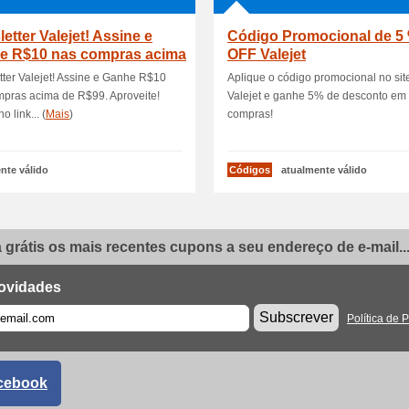
etter Valejet! Assine e
Código Promocional de 5
e R$10 nas compras acima
OFF Valejet
ter Valejet! Assine e Ganhe R$10
Aplique o código promocional no sit
pras acima de R$99. Aproveite!
Valejet e ganhe 5% de desconto em
o link... (
Mais
)
compras!
nte válido
Códigos
atualmente válido
grátis os mais recentes cupons a seu endereço de e-mail..
ovidades
Subscrever
Política de 
cebook