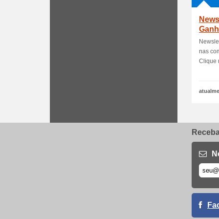
Newsl
Ganh
de
Newslet
nas com
Clique n
atualme
Receba 
N
Fa