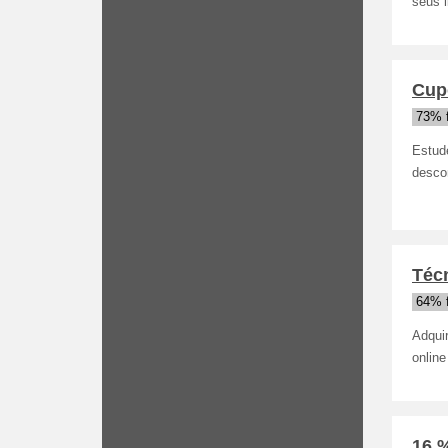
seus l
Cup
73% 
Estud
descon
Téc
64% 
Adqui
onlin
16 