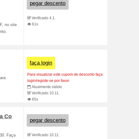
pegar descento
Verificado 4.1.
61x
F, no site
nto.
faça login
Para visualizar este cupom de desconto faça
ara
login/registe-se por favor.
Atualmente válido
Verificado 10.11.
65x
va Co
pegar descento
Verificado 10.11.
$30. Faça