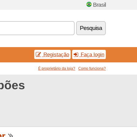
Brasil
Pesquisa
Registação
Faça login
É proprietário da loja?
Como funciona?
pões
br