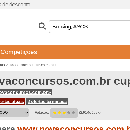
 de desconto.
Competições
nto validade Novaconcursos.com.br
vaconcursos.com.br cu
ovaconcursos.com.br
ertas atuais
2 ofertas terminada
Votação:
(2.91/5, 175x)
para
www.novaconcursos.com.