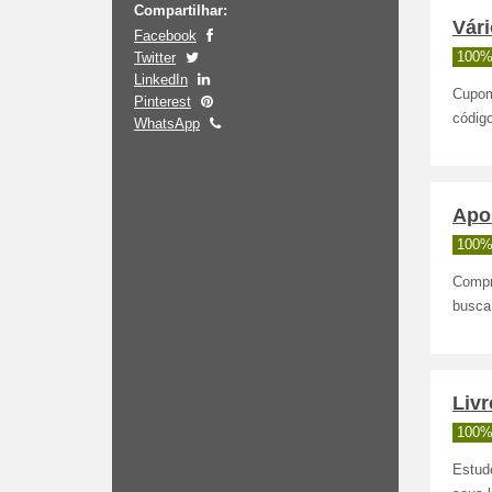
Compartilhar:
Vár
Facebook
Twitter
100%
LinkedIn
Cupom
Pinterest
códig
WhatsApp
Apos
100%
Compr
busca
Liv
100%
Estud