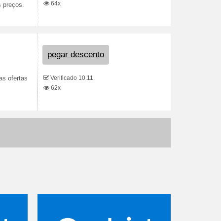
64x
s preços.
pegar descento
Verificado 10.11.
as ofertas
62x