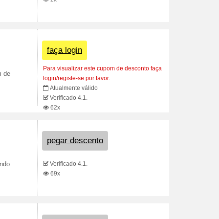
faça login
Para visualizar este cupom de desconto faça
m de
login/registe-se por favor.
Atualmente válido
Verificado 4.1.
62x
pegar descento
Verificado 4.1.
ando
69x