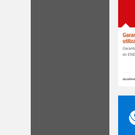
Gara
utili
Garanta
do EN
atualme