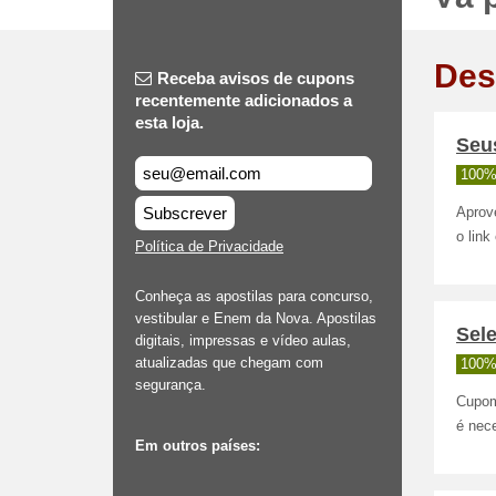
Des
Receba avisos de cupons
recentemente adicionados a
esta loja.
Seu
100%
Subscrever
Aprov
o link
Política de Privacidade
Conheça as apostilas para concurso,
vestibular e Enem da Nova. Apostilas
Sel
digitais, impressas e vídeo aulas,
atualizadas que chegam com
100%
segurança.
Cupom
é nece
Em outros países: