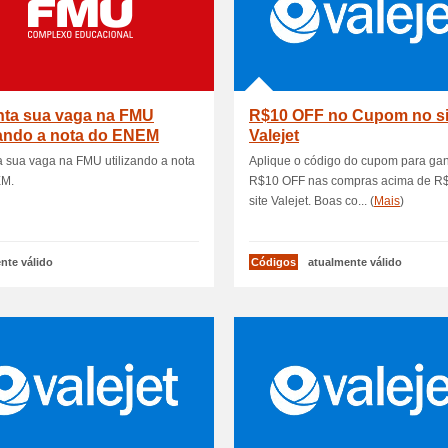
nta sua vaga na FMU
R$10 OFF no Cupom no si
zando a nota do ENEM
Valejet
 sua vaga na FMU utilizando a nota
Aplique o código do cupom para ga
EM.
R$10 OFF nas compras acima de R
site Valejet. Boas co... (
Mais
)
nte válido
Códigos
atualmente válido