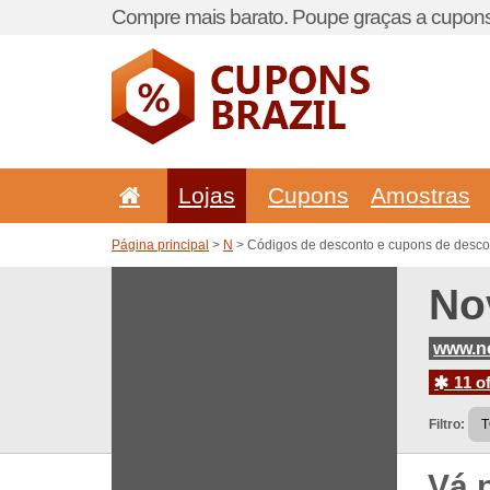
Compre mais barato. Poupe graças a cupons
Lojas
Cupons
Amostras
Página principal
>
N
> Códigos de desconto e cupons de desco
No
www.n
11 of
Filtro:
Vá 