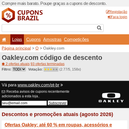
Compre mais barato. Poupe
Lojas
Cupons
Amo
Página principal
>
O
> Oakl