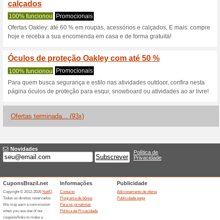
Oakley.com cód
2 ofertas atuais
93 ofertas te
Filtro:
Votação:
Vá para
www.oakley.com/p
Receba avisos de cupons r
adicionados a esta loja..
S