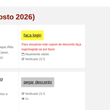
osto 2026)
faça login
Para visualizar este cupom de desconto faça
oque.rNós
login/registe-se por favor.
Canon,
Atualmente válido
 %!
Verificado 22.5.
op
pegar descento
Verificado 22.5.
rios e
1x