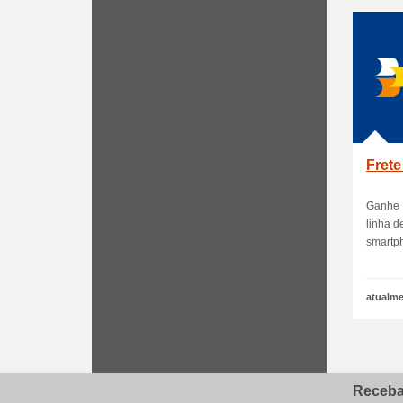
Frete
Ganhe 
linha d
smartph
atualme
Receba 