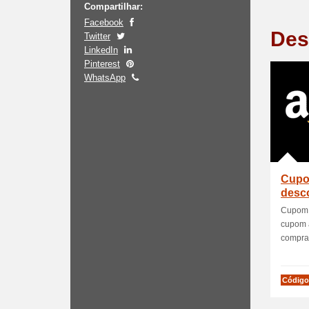
Compartilhar:
Facebook
Des
Twitter
LinkedIn
Pinterest
WhatsApp
Cupo
desc
Cupom 
cupom a
compras
Código