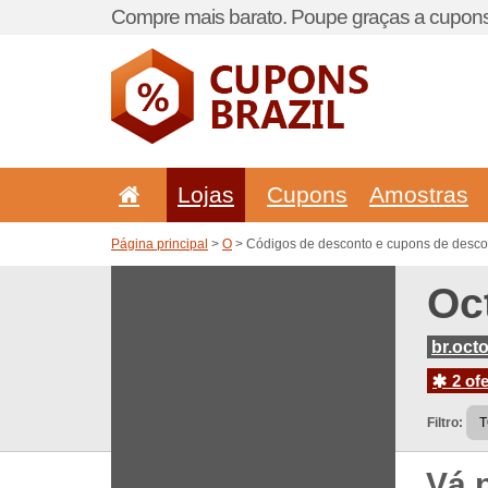
Compre mais barato. Poupe graças a cupons
Lojas
Cupons
Amostras
Página principal
>
O
> Códigos de desconto e cupons de desco
Oc
br.oct
2 ofe
Filtro:
Vá 