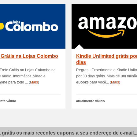
 Grátis na Lojas Colombo
Kindle Unlimited grátis po
dias
Frete Grátis na Lojas Colombo na
Regras - Experimente o Kindle Unli
e áudio, informática, vídeo e
por 30 dias grátis. Mais de um milhã
one para todo ... (
Mais
)
eBooks para você... (
Mais
)
nte válido
atualmente válido
grátis os mais recentes cupons a seu endereço de e-mail..