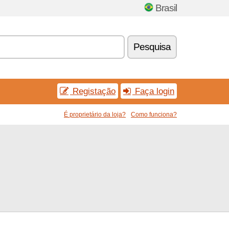
Brasil
Pesquisa
Registação
Faça login
É proprietário da loja?
Como funciona?