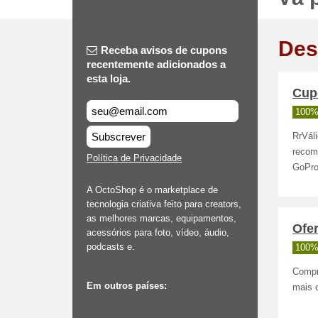
Des
Receba avisos de cupons
recentemente adicionados a
esta loja.
Cup
100%
Subscrever
RrVál
recom
Política de Privacidade
GoPro
A OctoShop é o marketplace de
tecnologia criativa feito para creators,
as melhores marcas, equipamentos,
Ofe
acessórios para foto, vídeo, áudio,
podcasts e.
100%
Compr
Em outros países:
mais 