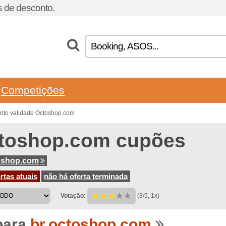
 de desconto.
Competições
nto validade Octoshop.com
toshop.com cupões
oshop.com
rtas atuais
não há oferta terminada
Votação:
(3/5, 1x)
para
br.octoshop.com