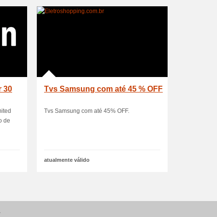
r 30
Tvs Samsung com até 45 % OFF
mited
Tvs Samsung com até 45% OFF.
o de
atualmente válido
.