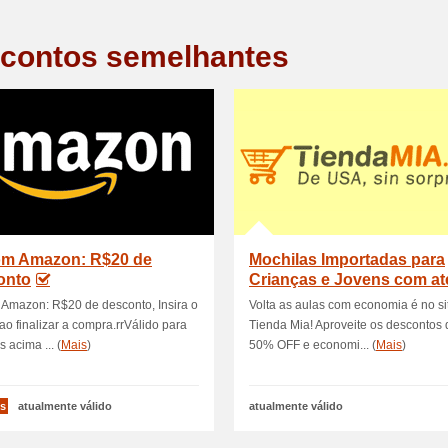
contos semelhantes
m Amazon: R$20 de
Mochilas Importadas para
onto
Crianças e Jovens com at
OFF (
Amazon: R$20 de desconto, Insira o
Volta as aulas com economia é no si
o finalizar a compra.rrVálido para
Tienda Mia! Aproveite os descontos 
 acima ... (
Mais
)
50% OFF e economi... (
Mais
)
s
atualmente válido
atualmente válido