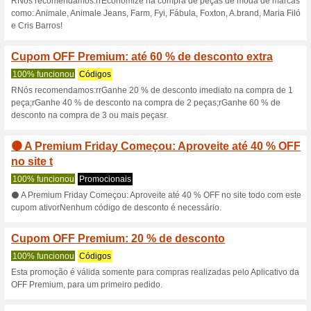
Descontos e promoç
Dia do App: Economi
cupom OFF
100% funcionou
Códigos
Não perca essa chance única
você terá acesso a descontos 