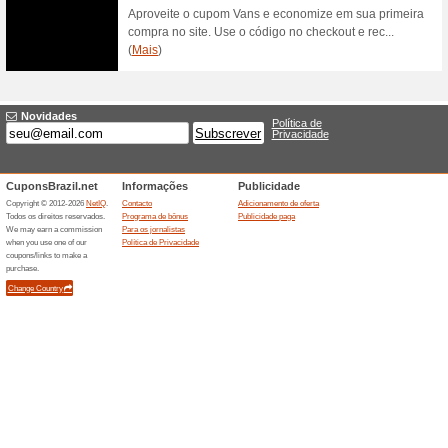
100% funcionou
Códigos
Esta promoção é válida somen
OFF Premium, para um primei
Cupom de 15 % de d
100% funcionou
Códigos
Válido somente na primeira c
das marcas Animale, Animale J