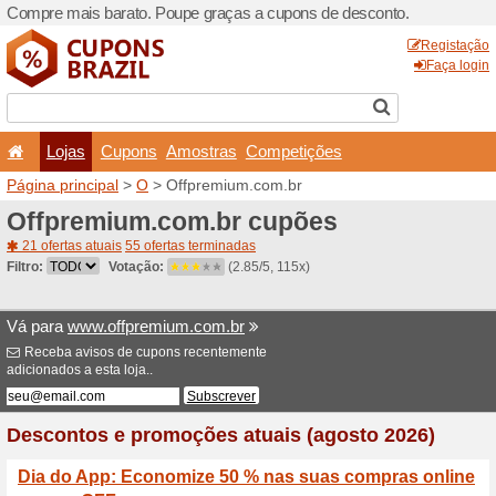
Compre mais barato. Poupe
Lojas
Cupons
Amo
Página principal
>
O
> Offp