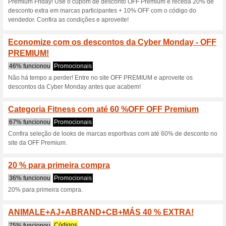
seleção c
100% funcionou
Códigos
Aproveite este desconto exc
PREMIUMAplique o cupom OF
imediatamente.
Cupom OFF Premium: 
100% funcionou
Códigos