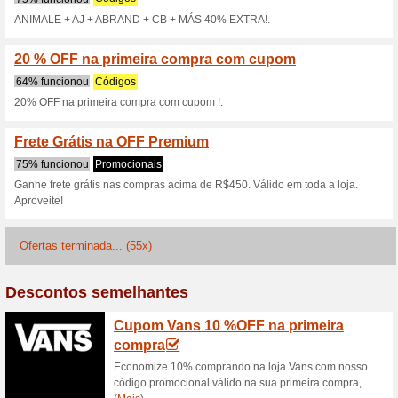
RNós recomendamos:rrEcono
como: Animale, Animale Jeans,
e Cris Barros!
Cupom OFF Premium: 
100% funcionou
Códigos
RNós recomendamos:rrGanhe 
peça;rGanhe 40 % de descon
desconto na compra de 3 ou m