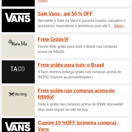
⚫️ A Premium Friday
no site t
100% funcionou
Promociona
⚫️ A Premium Friday Começou:
cupom ativorNenhum código d
Cupom OFF Premium: