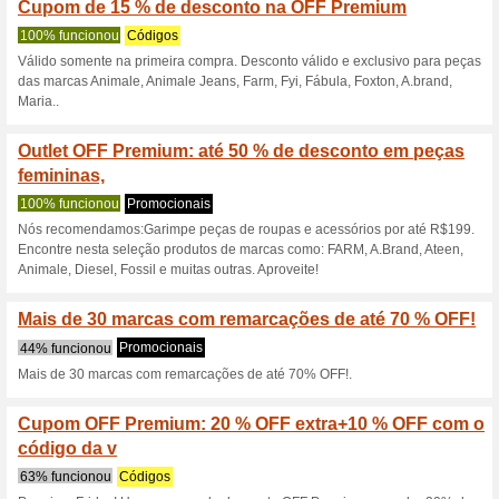
Economize 40 % a m
PREMIUM
100% funcionou
Códigos
Faça uma pechincha com o c
código no carrinho de comp
Aproveite este desco