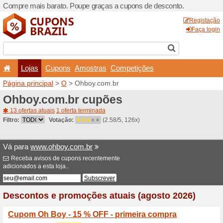
Compre mais barato. Poupe
Lojas
Cupons
Amo
Página principal
>
O
> Ohbo