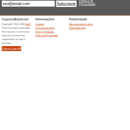
Linha Yoboh com até
63% funcionou
Promocionai
Compre a Linha Yoboh, a cole
OFF! Aproveite!
Shorts e biquínis at
54% funcionou
Promocionai
Moda feminina em promoção - 