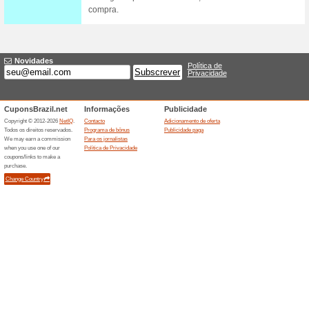
Frete Grátis no Lojã
47% funcionou
Promocionai
Nas compras acima de R$250 o
Aproveite! Somente para Gra
Desconto Lojão dos 
53% funcionou
Promocionai