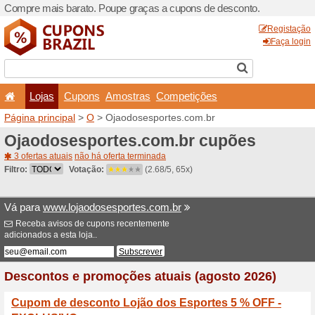
Compre mais barato. Poupe
Lojas
Cupons
Amo
Página principal
>
O
> Ojao