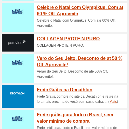
Descontos e promoç
Cupom de desconto L
EXCLUSIVO
64% funcionou
Códigos
Faça suas compras no site d
inserir nosso código exclusiv