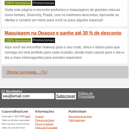
Opaque.com.br
2 ofertas atuais
7 ofertas ter
Filtro:
Votação:
Vá para
www.opaque.com
Receba avisos de cupons r
adicionados a esta loja..
S