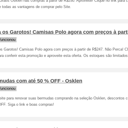
Grátis Osklen nas compras à partir de R$250. Aproveite! Clique no link para c
e todas as vantagens de comprar pelo Site.
 os Garotos! Camisas Polo agora com preços à part
funcionou
os Garotos! Camisas Polo agora com preços à partir de R$247. Não Perca! Cl
ara conferir esta promoção e aproveite esta oferta. Os estoques são limitados
mudas com até 50 % OFF - Osklen
funcionou
eite para renovar suas bermudas comprando na seleção Osklen, descontos 
FF. Siga o link e boas compras!