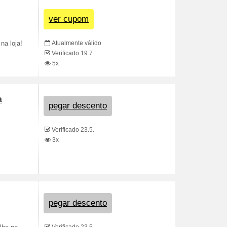
ver cupom
Atualmente válido
na loja!
Verificado 19.7.
5x
a
pegar descento
Verificado 23.5.
3x
pegar descento