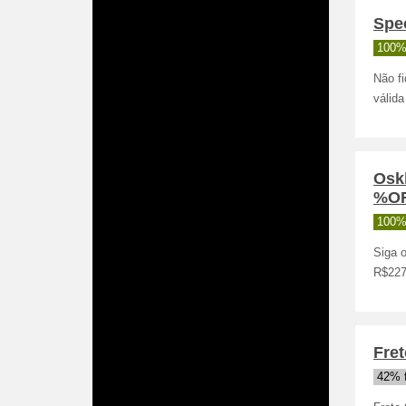
Spec
100%
Não f
válida
Osk
%O
100%
Siga 
R$227,
Fret
42% 