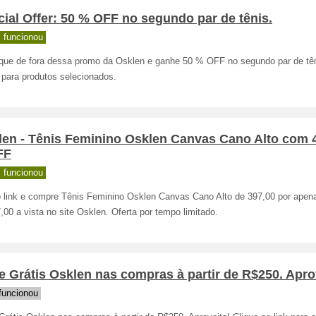
ial Offer: 50 % OFF no segundo par de tênis.
 funcionou
ique de fora dessa promo da Osklen e ganhe 50 % OFF no segundo par de tê
 para produtos selecionados.
len - Tênis Feminino Osklen Canvas Cano Alto com 
FF
 funcionou
o link e compre Tênis Feminino Osklen Canvas Cano Alto de 397,00 por apen
00 a vista no site Osklen. Oferta por tempo limitado.
e Grátis Osklen nas compras à partir de R$250. Apro
funcionou