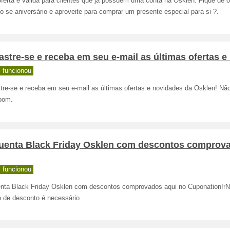
ferta é válida para clientes que já possuem uma conta na Osklen. Fique de o
 se aniversário e aproveite para comprar um presente especial para si ?.
stre-se e receba em seu e-mail as últimas ofertas e
 funcionou
tre-se e receba em seu e-mail as últimas ofertas e novidades da Osklen! Não
pom.
quenta Black Friday Osklen com descontos comprov
 funcionou
enta Black Friday Osklen com descontos comprovados aqui no Cuponation!
o de desconto é necessário.