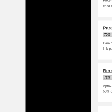
Frete 
essa 
Para
70% 
Para 
link p
Ber
71% 
Aprov
50% O