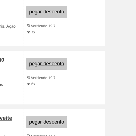
pegar descento
Verificado 19.7.
nis. Ação
7x
40
pegar descento
Verificado 19.7.
6x
as
veite
pegar descento