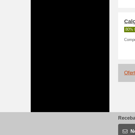
Cal
80% 
Compr
Ofer
Receba 
N