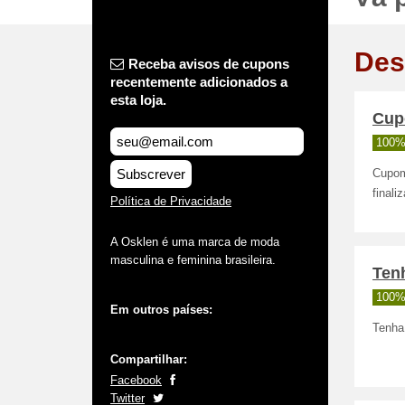
Des
Receba avisos de cupons
recentemente adicionados a
esta loja.
Cup
100%
Subscrever
Cupom
finali
Política de Privacidade
A Osklen é uma marca de moda
masculina e feminina brasileira.
Tenh
100%
Em outros países:
Tenha 
Compartilhar:
Facebook
Twitter