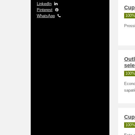
LinkedIn
Cup
Pinterest
WhatsApp
100%
Prossi
Out
sel
100%
Econo
sapatê
Cup
100%