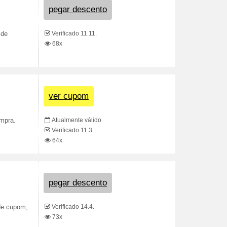
pegar descento
Verificado 11.11.
 de
68x
ver cupom
Atualmente válido
ompra.
Verificado 11.3.
64x
pegar descento
Verificado 14.4.
 de cupom,
73x