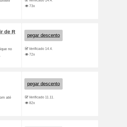
Verificado 14.4.
onferir
73x
ir de R
pegar descento
Verificado 14.4.
ique no
72x
.
pegar descento
Verificado 11.11.
com até
82x