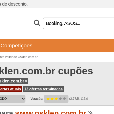
 de desconto.
Competições
nto validade Osklen.com.br
klen.com.br cupões
klen.com.br
ertas atuais
13 ofertas terminadas
Votação:
(2.77/5, 117x)
para
www.osklen.com.br