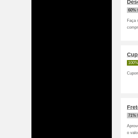
Des
60% 
Faça 
compra
Cup
100%
Cupom
Fret
71% 
Aprov
o val