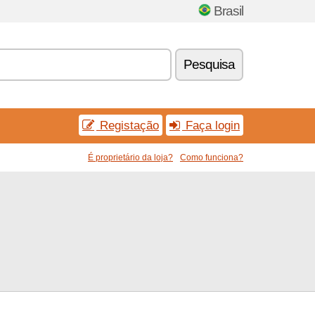
Brasil
Pesquisa
Registação
Faça login
É proprietário da loja?
Como funciona?