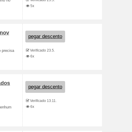
Verificado 23.5.
lho no
5x
 nov
pegar descento
Verificado 23.5.
 precisa
6x
ados
pegar descento
Verificado 13.11.
6x
rNenhum