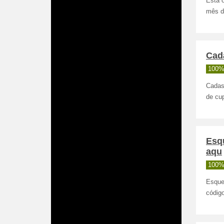
Esta o
mês do
Cada
100%
Cadas
de cu
️Es
aqu
100%
️Esqu
códig