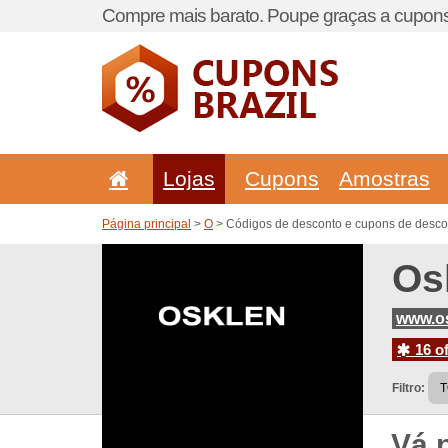
Compre mais barato. Poupe graças a cupons
Lojas
Cupons
Amostras
Página principal
>
O
> Códigos de desconto e cupons de desco
Os
www.os
16 of
Filtro:
Vá 