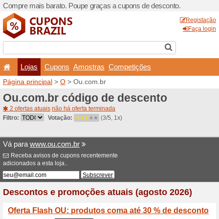
Compre mais barato. Poupe
Lojas
Cupons
Amo
Página principal
>
O
> Ou.