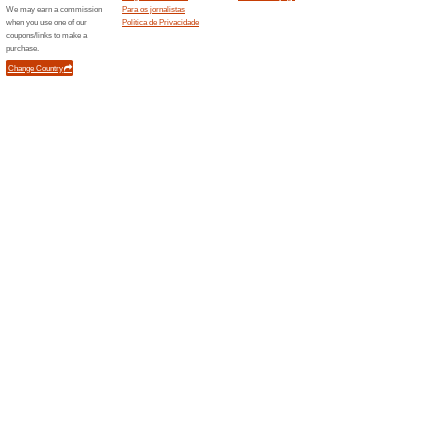
marca
100% funcionou
Promociona
Confira nesta página uma sel
vida tranquila e super organi
Descontos semelha
Promo