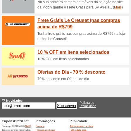
Descontos e promoç
️Oferta Flash OU: pr
100% funcionou
Promociona
Esta oferta é válida toda sext
Promoções OU: até 5