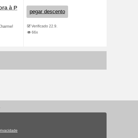
ora à P
pegar descento
Verificado 22.9.
 Charme!
66x
.
Privacidade