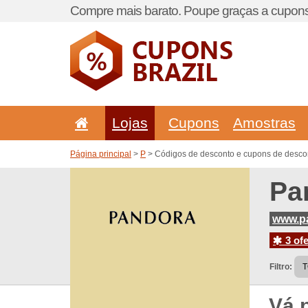
Compre mais barato. Poupe graças a cupons
Lojas
Cupons
Amostras
Página principal
>
P
> Códigos de desconto e cupons de descon
Pa
www.pa
3 ofe
Filtro:
Vá 