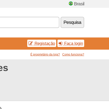
Brasil
Pesquisa
Registação
Faça login
É proprietário da loja?
Como funciona?
es