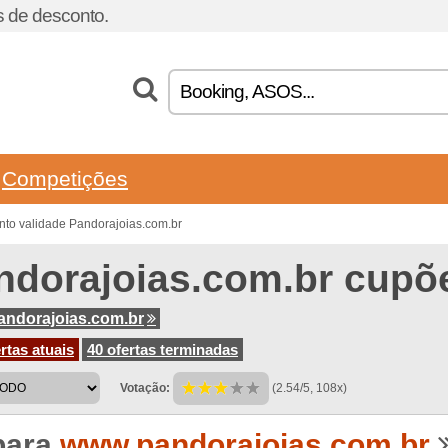
 de desconto.
Competições
to validade Pandorajoias.com.br
ndorajoias.com.br cupõ
ndorajoias.com.br
rtas atuais
40 ofertas terminadas
Votação:
(2.54/5, 108x)
para
www.pandorajoias.com.br