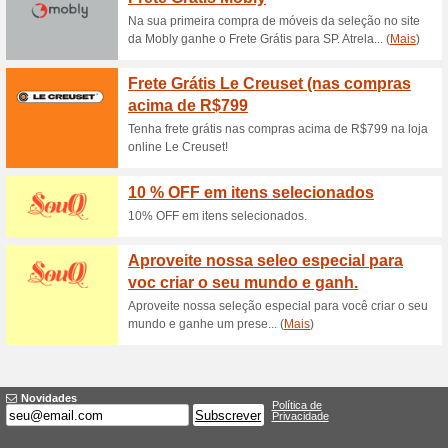
Descontos e promoç
Cupom Panela Mineir
100% funcionou
Códigos
RNós recomendamos:rr- Entreg
Parcele em até 12x sem juros 
PIX ou boleto.