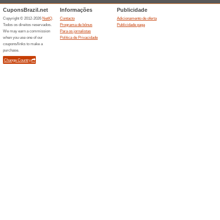
Ofertas Panela Mineir
100% funcionou
Promociona
Confira nesta página os pro
assadeiras, caçarolas de ferro, 
Descontos semelha
Promo