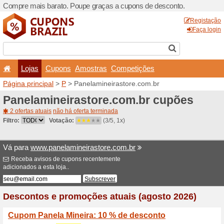
Compre mais barato. Poupe
Lojas
Cupons
Amo
Página principal
>
P
> Pane