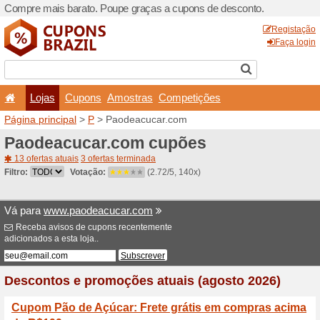
Compre mais barato. Poupe
Lojas
Cupons
Amo
Página principal
>
P
> Paod