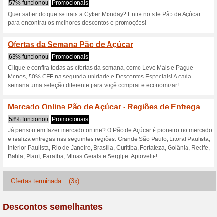
Ganhe até 20 % de d
Açúcar Mais It
100% funcionou
Promociona
E mais: ao optar pelos cartõ
para trocar por descontos e
Frete grátis em comp
100% funcionou
Promociona