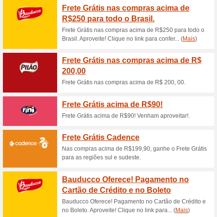
Ou escolha a opção compre e 
Aproveite!
Super Promo Pão com
100% funcionou
Promociona
Cupom Pão de AçúcarrSuper 
siterNenhum código de descon