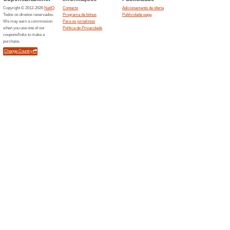
100% funcionou
Promociona
Cupom Paquetá EsportesrOs m
desconto Paquetá EsportesrN
Outlet Paquetá Esport
Aproveite.
100% funcionou
Promociona
Outlet Paquetá Esportes: tên