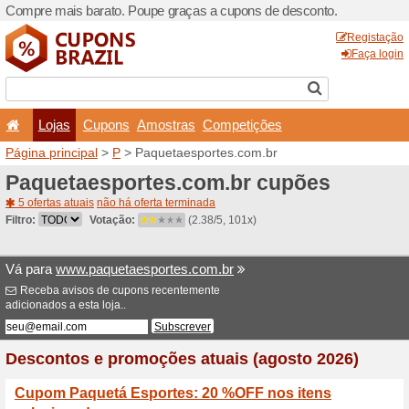
Compre mais barato. Poupe
Lojas
Cupons
Amo
Página principal
>
P
> Paqu