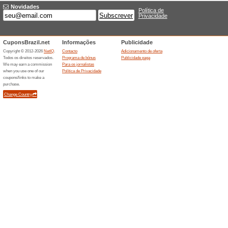
Descontos e promoç
Cupom Perfume Shopp
100% funcionou
Códigos
RrVálido para pagamentos c
descontos para experimentar a
femininos e masculinos mais
Frete grátis acima de R$199r