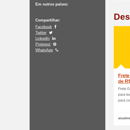
Em outros países:
Des
Compartilhar:
Facebook
Twitter
LinkedIn
Pinterest
WhatsApp
Frete
de R$
Frete 
para to
para con
atualme