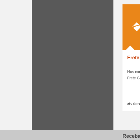
Frete
Nas co
Frete G
atualme
Receba 