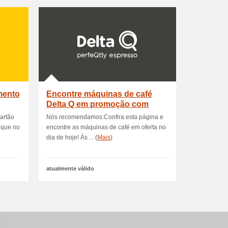
mento
Encontre máquinas de café
Delta Q em promoção com
descontos
artão
Nós recomendamos:Confira esta página e
lique no
encontre as máquinas de café em oferta no
dia de hoje! Às ... (
Mais
)
atualmente válido
.