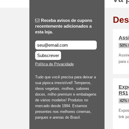
Des
Receba avisos de cupons
recentemente adicionados a
esta loja.
Assi
50% 
Subscrever
Assine
para c
Política de Privacidade
Tudo que você precisa para deixar a
sua pipoca irresistível! Temperos,
Exp
óleos vegetais, molhos, sabores
R$1
doces, milho premium e embalagens
de vários modelos! Produtos no
42% 
mercado desde 1994. Estamos
Expos
presentes nos melhores cinemas,
link p
parques e arenas do Brasil.