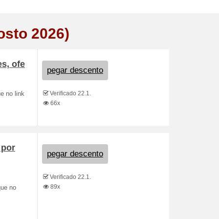
osto 2026)
s, ofe
pegar descento
Verificado 22.1.
e no link
66x
 por
pegar descento
Verificado 22.1.
89x
que no