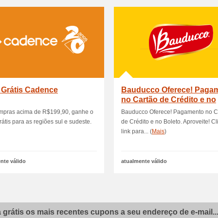
 Grátis Cadence
Bauducco Oferece! Paga
no Cartão de Crédito e no
Boleto
mpras acima de R$199,90, ganhe o
Bauducco Oferece! Pagamento no C
rátis para as regiões sul e sudeste.
de Crédito e no Boleto. Aproveite! C
link para... (
Mais
)
nte válido
atualmente válido
grátis os mais recentes cupons a seu endereço de e-mail..