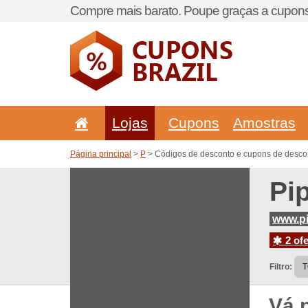
Compre mais barato. Poupe graças a cupons
Lojas
Cupons
Amostras
Página principal
>
P
> Códigos de desconto e cupons de desco
Pi
www.p
2 ofe
Filtro:
Vá 