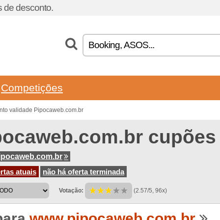
 de desconto.
Competições
nto validade Pipocaweb.com.br
pocaweb.com.br cupões
ipocaweb.com.br
rtas atuais
não há oferta terminada
Votação:
(2.57/5, 96x)
para
www.pipocaweb.com.br