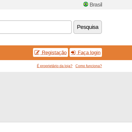
Brasil
Pesquisa
Registação
Faça login
É proprietário da loja?
Como funciona?