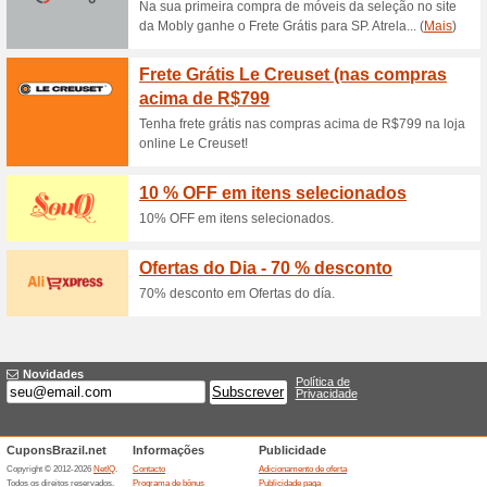
Assine a Newsletter P
as
70% funcionou
Promocionai
Assine a Newsletter Plantei e
promoções! Clique no link par
Parcele as suas comp