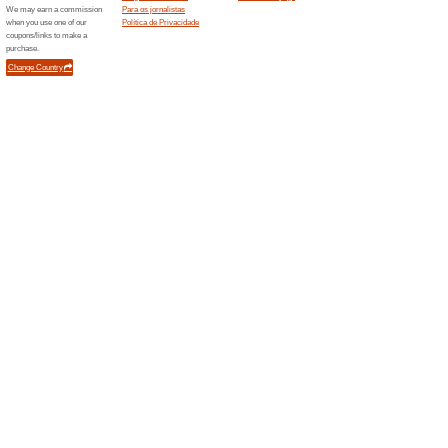
no cart
42% funcionou
Promocionai
Parcele as suas compras Plant
Confira! Clique no link para 
pelo Site.
Cupom de 10 % OFF P
67% funcionou
Códigos