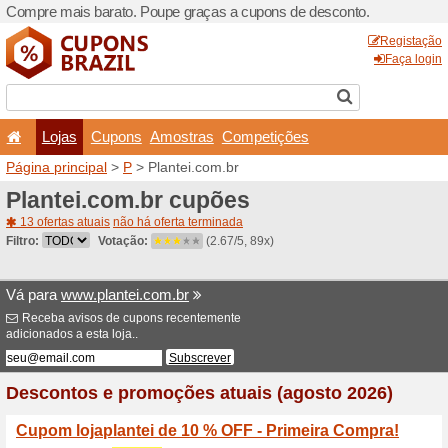
Compre mais barato. Poupe
Lojas
Cupons
Amo
Página principal
>
P
> Plant