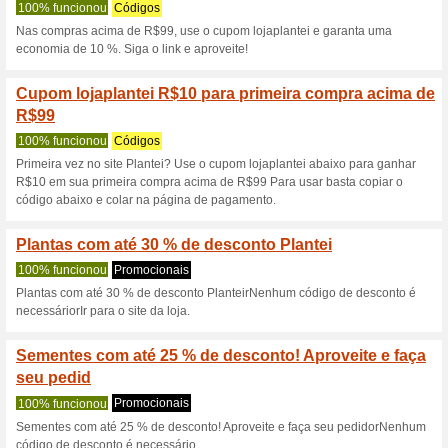
Plantei.com.br
13 ofertas atuais
não há ofer
Filtro:
Votação:
Vá para
www.plantei.com.
Receba avisos de cupons r
adicionados a esta loja..
S