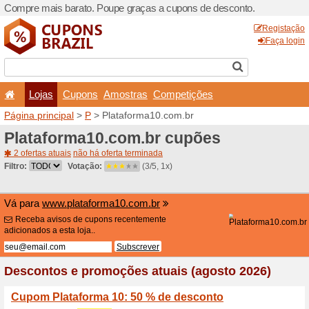
Compre mais barato. Poupe
Lojas
Cupons
Amo
Página principal
>
P
> Plat