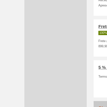
Receb
Aprese
Fret
100%
Frete 
899,9
5 % 
Terms