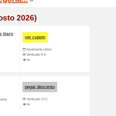
osto 2026)
 Itaro
ver cupom
Atualmente válido
Verificado 9.9.
.
6x
pegar descento
Verificado 23.5.
 esta
6x