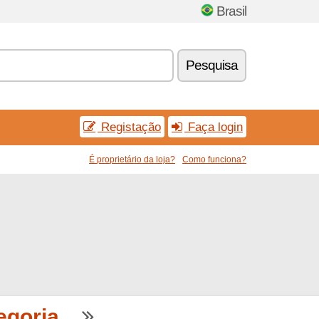
Brasil
Pesquisa
Registação
Faça login
É proprietário da loja?
Como funciona?
goria...