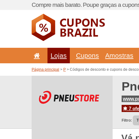
Compre mais barato. Poupe graças a cupons
Lojas
Cupons
Amostras
Página principal
>
P
> Códigos de desconto e cupons de descon
Pn
www.pn
7 ofe
Filtro:
Vá 