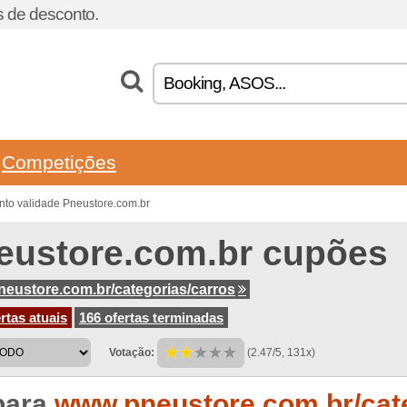
 de desconto.
Competições
to validade Pneustore.com.br
eustore.com.br cupões
eustore.com.br/categorias/carros
rtas atuais
166 ofertas terminadas
Votação:
(2.47/5, 131x)
para
www.pneustore.com.br/cate