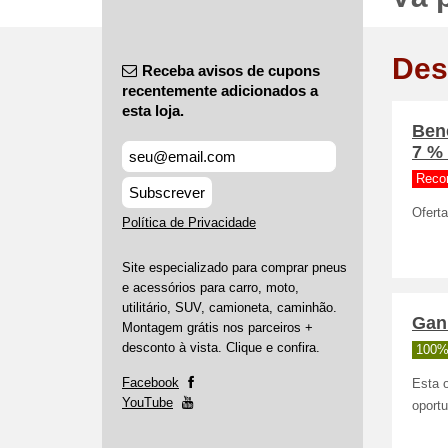
Des
Receba avisos de cupons
recentemente adicionados a
esta loja.
Bene
7 %
Reco
Subscrever
Ofert
Política de Privacidade
Site especializado para comprar pneus
e acessórios para carro, moto,
utilitário, SUV, camioneta, caminhão.
Gan
Montagem grátis nos parceiros +
desconto à vista. Clique e confira.
100%
Facebook
Esta o
YouTube
oport