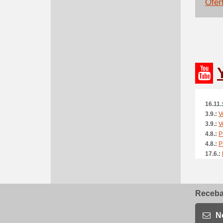
Ofer
16.11.
3.9.:
V
3.9.:
V
4.8.:
P
4.8.:
P
17.6.:
17.6.:
5.6.:
P
11.5.:
Receba 
11.5.:
30.4.:
30.3.:
N