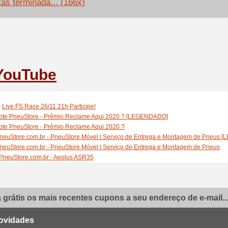
tas terminada... (166x)
YouTube
:
Live FS Race 26/11 21h Participe!
ote PneuStore - Prêmio Reclame Aqui 2020 ? [LEGENDADO]
ote PneuStore - Prêmio Reclame Aqui 2020 ?
neuStore.com.br - PneuStore Móvel | Serviço de Entrega e Montagem de Pneus
neuStore.com.br - PneuStore Móvel | Serviço de Entrega e Montagem de Pneus
PneuStore.com.br - Aeolus ASR35
PneuStore.com.br - Farroad X-Arrow
neuStore.com.br - Metzeler ME888
PneuStore.com.br - Hankook Dynapro HP2
grátis os mais recentes cupons a seu endereço de e-mail..
PneuStore.com.br - Kumho Crugen HP91
PneuStore.com.br - Kumho ROAD VENTURE AT51
PneuStore.com.br - Kumho Solus KL21
ovidades