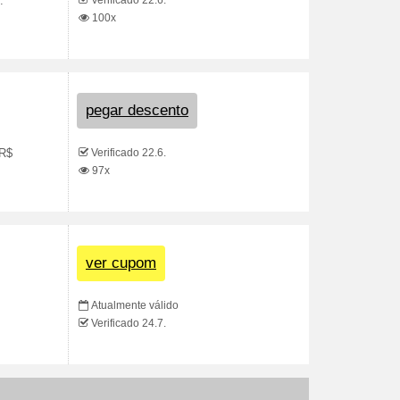
Verificado 22.6.
.
100x
pegar descento
Verificado 22.6.
 R$
97x
ver cupom
Atualmente válido
Verificado 24.7.