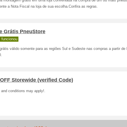
a montagem grátis em uma loja conveniada na compra de um ou mais pneus
nte a Nota Fiscal na loja de sua escolha.Confira as regras.
e Grátis PneuStore
 funcionou
grátis válido somente para as regiões Sul e Sudeste nas compras a partir de
0.
OFF Storewide (verified Code)
 and conditions may apply!.