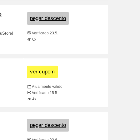
o
pegar descento
Verificado 23.5.
uStore!
6x
ver cupom
Atualmente válido
Verificado 15.5.
4x
pegar descento