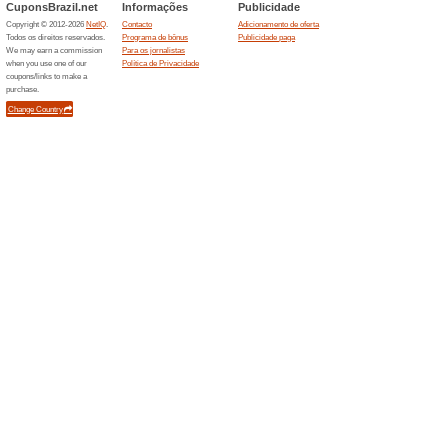
Descontos e promoç
Ofertas Promofarma: 
seleção
100% funcionou
Promociona
Economize na compra de produ
vitaminas, dermocosméticos, p
mais!