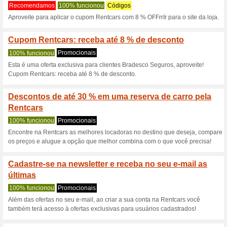
Rentcars.com 
6 ofertas atuais
26 ofertas te
Filtro:
Votação:
Vá para
www.rentcars.com
Receba avisos de cupons r
adicionados a esta loja..
S