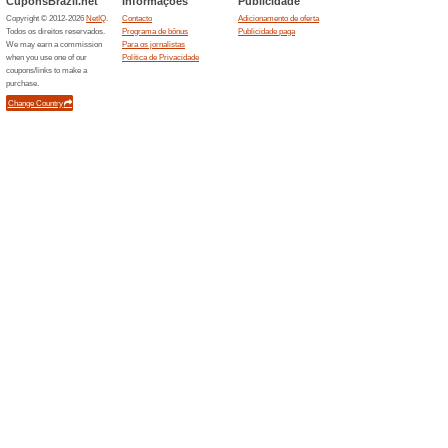
100% funcionou
Promociona
Esta é uma oferta exclusiva p
Cupom Rentcars: receba até 
Descontos de até 30 
Rentcars
100% funcionou
Promociona
Encontre na Rentcars as melh