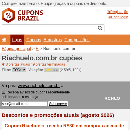
Compre mais barato. Poupe
Lojas
Cupons
Amo
Página principal
>
R
> Riac