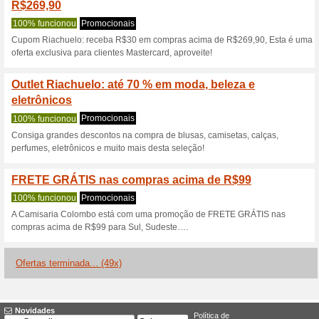
Riachuelo.com.
3 ofertas atuais
49 ofertas te
Filtro:
Votação:
Vá para
www.riachuelo.co
Receba avisos de cupons r
adicionados a esta loja..
S