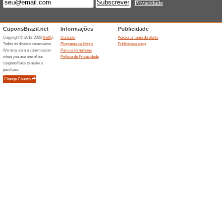
Descontos e promoç
Cupom Riachuelo: re
R$269,90
100% funcionou
Promociona
Cupom Riachuelo: receba R$
oferta exclusiva para clientes