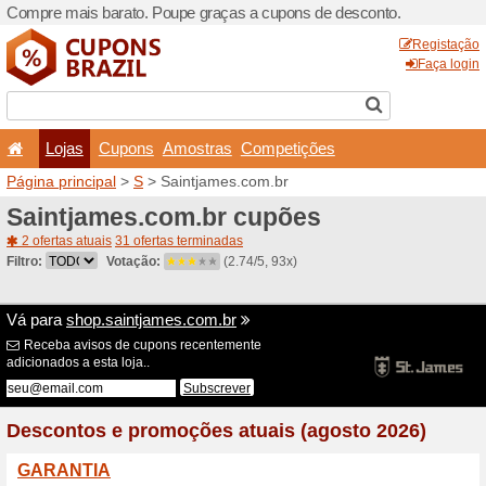
Compre mais barato. Poupe
Lojas
Cupons
Amo
Página principal
>
S
> Sain