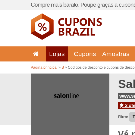
Compre mais barato. Poupe graças a cupons
Lojas
Cupons
Amostras
Página principal
>
S
> Códigos de desconto e cupons de descon
Sa
www.sa
2 ofe
Filtro:
Vá 