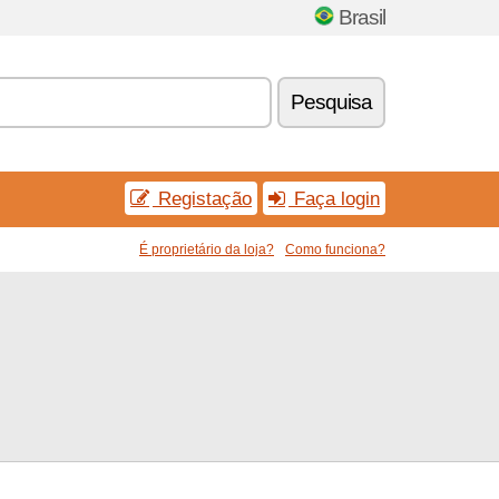
Brasil
Pesquisa
Registação
Faça login
É proprietário da loja?
Como funciona?