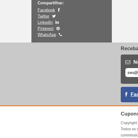
Compartilhar:
Facebook
Twitter
LinkedIn
Pinterest
WhatsApp
Receba 
N
Fa
Cupons
Copyrigh
Todos os 
commissio