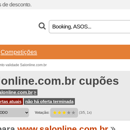
 de desconto.
Competições
to validade Salonline.com.br
lonline.com.br cupões
lonline.com.br
rtas atuais
não há oferta terminada
Votação:
(3/5, 1x)
para
www.salonline.com.br