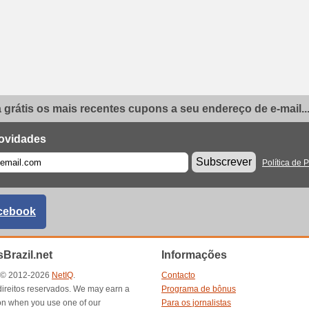
grátis os mais recentes cupons a seu endereço de e-mail..
ovidades
Subscrever
Política de 
cebook
Brazil.net
Informações
t © 2012-2026
NetIQ
.
Contacto
direitos reservados. We may earn a
Programa de bônus
n when you use one of our
Para os jornalistas