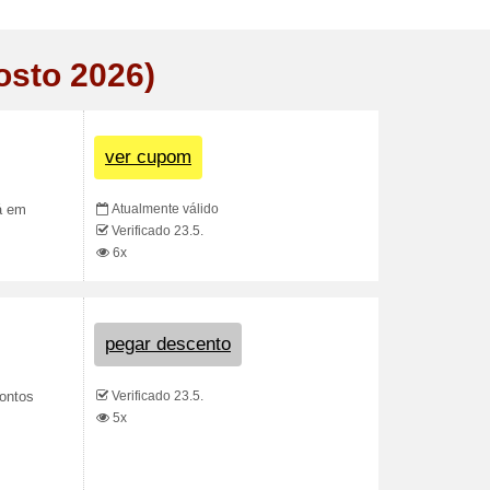
osto 2026)
ver cupom
Atualmente válido
á em
Verificado 23.5.
6x
pegar descento
Verificado 23.5.
contos
5x