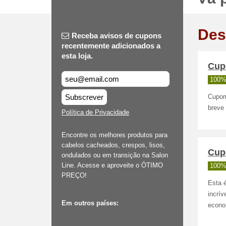
Des
Receba avisos de cupons
recentemente adicionados a
esta loja.
Cup
100%
Subscrever
Cupom
breve
Política de Privacidade
Encontre os melhores produtos para
cabelos cacheados, crespos, lisos,
Cupo
ondulados ou em transição na Salon
Line. Acesse e aproveite o ÓTIMO
100%
PREÇO!
Esta é
incrív
Em outros países:
econo