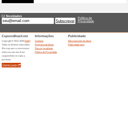
40% funcionou
Promocionai
Promoção da Hora São Paulo 
Off. Não Perca! Clique no link
por tempo limitado.
Facilidade de Pagame
sem juro
72% funcionou
Promocionai