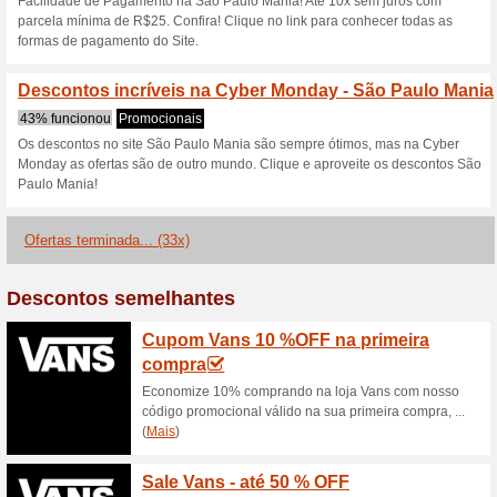
Descontos e promoç
OUTLET São Paulo M
100% funcionou
Promociona
Compre camisa, regatas, chut
Paulo Mania, poupando até 7