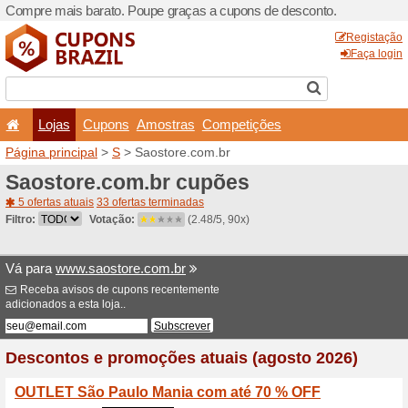
Compre mais barato. Poupe
Lojas
Cupons
Amo
Página principal
>
S
> Saos