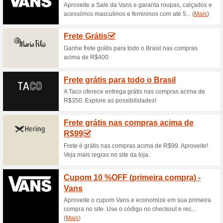
Promoção São Paulo 
desconto
100% funcionou
Promociona
Não perca a chance de ganha
na São Paulo Mania. Aproveit
Promoção da Hora São
do SP