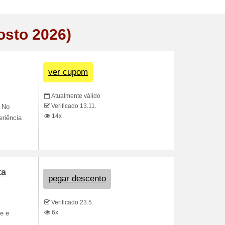
osto 2026)
ver cupom
Atualmente válido
Verificado 13.11.
. No
14x
eriência
ta
pegar descento
Verificado 23.5.
6x
je e