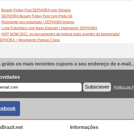
:
Beauty Friday Fest SEPHORA com Simaria
:
SEPHORA Beauty Friday Fest com Preta Gil
:
Reinvente seu esfumado | SEPHORA Inspira
:
Look Futurístico com Ikaro Kadoshi | Halloween SEPHORA
:
HOT NOW 2021: os lançamentos de beleza mais quentes da temporada!
EPHORA + Movimento Panela Cheia
EPHORA Inspira: look para calls
SEPHORA Inspira: como incluir cor na maquiagem?
SEPHORA Inspira: Preparação de pele com Estée Lauder
grátis os mais recentes cupons a seu endereço de e-mail..
eleza de Verão: as dicas para deixar a estação ainda mais linda | SEPHORA Inspir
Guia da Máscara Perfeita: como preparar e aplicar sua máscara facial? | SEPHORA
16H COM SOFT MATTE COMPLETE FOUNDATION: Babi Louise
ovidades
16H COM SOFT MATTE COMPLETE FOUNDATION: João Viegas
Subscrever
Política de 
16H COM SOFT MATTE COMPLETE FOUNDATION: Fe Esteves
:
Halloween | SEPHORA Darkside Of Beauty
:
Aprenda Drinks para o Halloween PT 2 | SEPHORA Darkside Of Beauty
:
Aprenda 3 Drinks de arrepiar! | SEPHORA Darkside Of Beauty
cebook
:
Abracadraba com Nay Firens e KVD Vegan Beauty | SEPHORA Darkside Of Beau
:
"Halloween" por Shashbox, Clinique e Halessia | SEPHORA Darkside Of Beauty
:
Decore sua casa para o Halloween com Chris Campos | SEPHORA Darkside Of 
Brazil.net
Informações
:
"The Evil Eye" com Victor Nogueira e Givenchy | SEPHORA DARKSIDE OF BEA