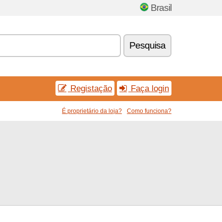
Brasil
Pesquisa
Registação
Faça login
É proprietário da loja?
Como funciona?