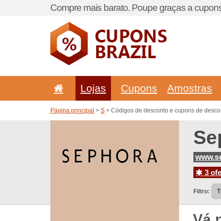
Compre mais barato. Poupe graças a cupons
Lojas
Cupons
Amostras
Página principal
>
S
> Códigos de desconto e cupons de desco
Se
www.s
3 ofe
Filtro:
Vá 