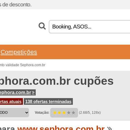
 de desconto.
Competições
nto validade Sephora.com.br
phora.com.br cupões
ephora.com.br
rtas atuais
138 ofertas terminadas
Votação:
(2.68/5, 128x)
para
www.sephora.com.br