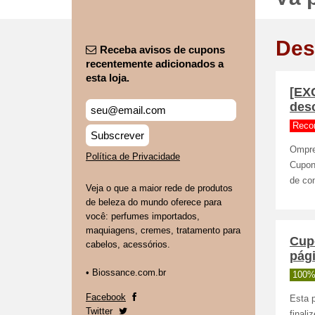
Des
Receba avisos de cupons
recentemente adicionados a
esta loja.
[EX
des
Reco
Subscrever
Ompre
Política de Privacidade
Cupona
de co
Veja o que a maior rede de produtos
de beleza do mundo oferece para
você: perfumes importados,
maquiagens, cremes, tratamento para
Cup
cabelos, acessórios.
pág
• Biossance.com.br
100%
Facebook
Esta p
Twitter
final