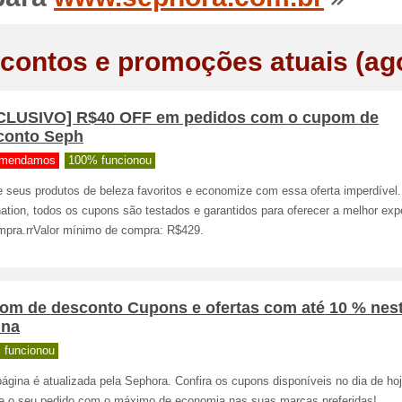
contos e promoções atuais (ag
CLUSIVO] R$40 OFF em pedidos com o cupom de
conto Seph
mendamos
100% funcionou
 seus produtos de beleza favoritos e economize com essa oferta imperdível
tion, todos os cupons são testados e garantidos para oferecer a melhor exp
mpra.rrValor mínimo de compra: R$429.
om de desconto Cupons e ofertas com até 10 % nes
ina
 funcionou
ágina é atualizada pela Sephora. Confira os cupons disponíveis no dia de ho
ize o seu pedido com o máximo de economia nas suas marcas preferidas!