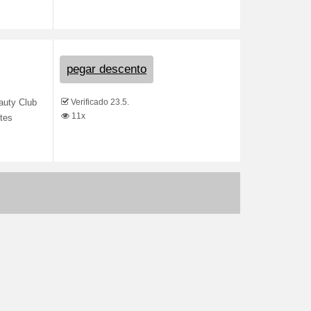
pegar descento
Verificado 23.5.
auty Club
11x
tes