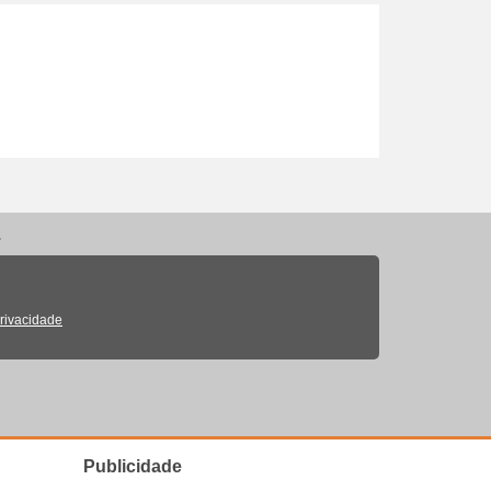
.
a
 Inspira
Privacidade
ty
Beauty
Publicidade
UTY