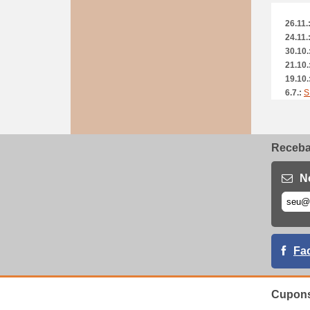
26.11.
24.11.
30.10.
21.10.
19.10.
6.7.:
S
1.5.:
S
21.4.:
30.3.:
Receba 
2.2.:
B
19.1.:
4.12.:
N
4.12.:
4.12.:
31.10.
31.10.
30.10.
Fa
30.10.
30.10.
28.10.
Cupons
27.10.