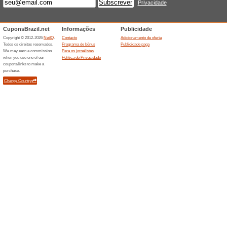
código de desconto é necessári
Ar-condicionado e a
PIX
100% funcionou
Promociona
Confira e ganhe até 10 % de 
aquecedores pagando no PIX.