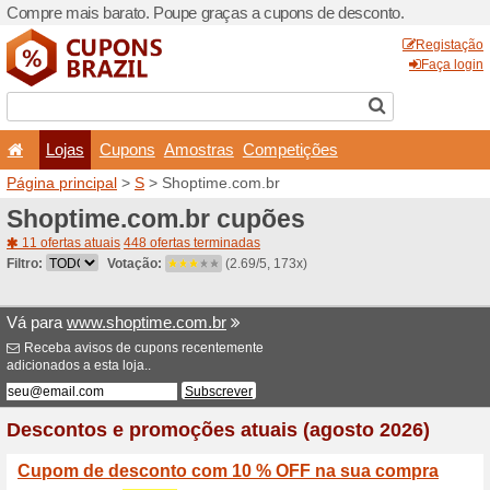
Compre mais barato. Poupe
Lojas
Cupons
Amo
Página principal
>
S
> Shop