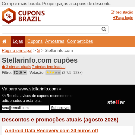
Compre mais barato. Poupe
Lojas
Cupons
Amo
Página principal
>
S
> Stell