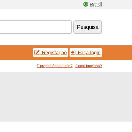
Brasil
Pesquisa
Registação
Faça login
É proprietário da loja?
Como funciona?