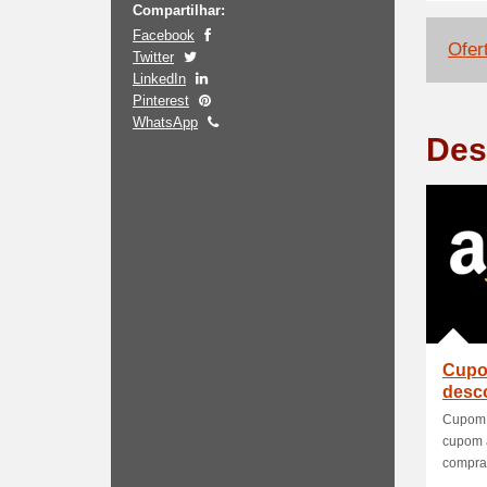
Compartilhar:
Facebook
Ofer
Twitter
LinkedIn
Pinterest
WhatsApp
Des
Cupo
desc
Cupom 
cupom a
compras