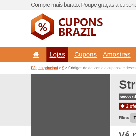
Compre mais barato. Poupe graças a cupons
Lojas
Cupons
Amostras
Página principal
>
S
> Códigos de desconto e cupons de descon
St
www.st
2 ofe
Filtro:
Vá 