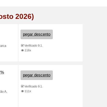
osto 2026)
pegar descento
Verificado 9.1.
marca
116x
 %
pegar descento
Verificado 9.1.
111x
ção A,