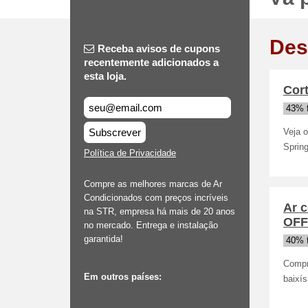
Des
Receba avisos de cupons
recentemente adicionados a
esta loja.
Cor
43% 
Subscrever
Veja 
Sprin
Política de Privacidade
Compre as melhores marcas de Ar
Condicionados com preços incríveis
Ar 
na STR, empresa há mais de 20 anos
OFF
no mercado. Entrega e instalação
garantida!
40% 
Compr
Em outros países:
baixí