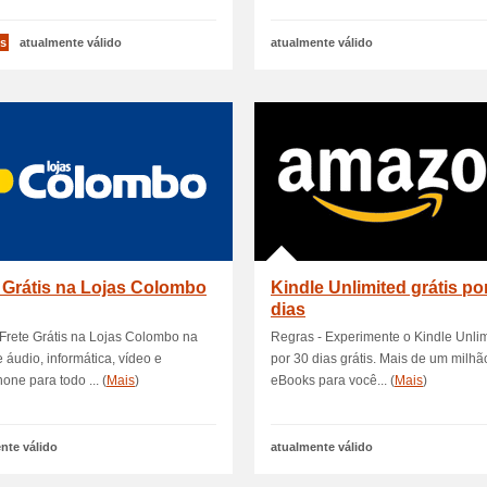
s
atualmente válido
atualmente válido
 Grátis na Lojas Colombo
Kindle Unlimited grátis po
dias
Frete Grátis na Lojas Colombo na
Regras - Experimente o Kindle Unli
e áudio, informática, vídeo e
por 30 dias grátis. Mais de um milhã
one para todo ... (
Mais
)
eBooks para você... (
Mais
)
nte válido
atualmente válido