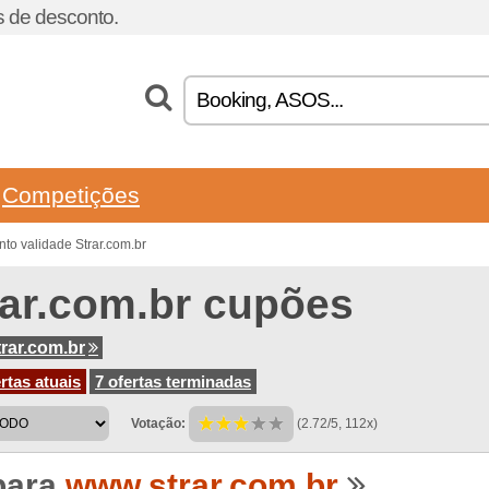
 de desconto.
Competições
to validade Strar.com.br
rar.com.br cupões
rar.com.br
rtas atuais
7 ofertas terminadas
Votação:
(2.72/5, 112x)
para
www.strar.com.br