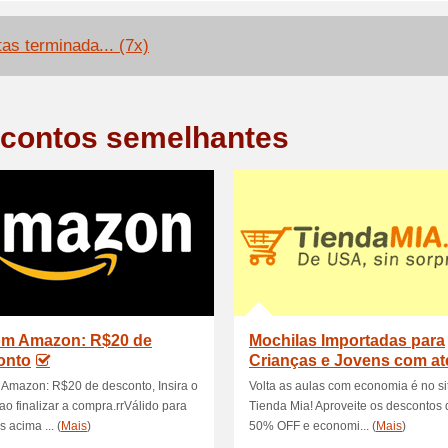
tas terminada... (7x)
contos semelhantes
m Amazon: R$20 de
Mochilas Importadas para
onto
Crianças e Jovens com at
OFF (
Amazon: R$20 de desconto, Insira o
Volta as aulas com economia é no si
o finalizar a compra.rrVálido para
Tienda Mia! Aproveite os descontos 
 acima ... (
Mais
)
50% OFF e economi... (
Mais
)