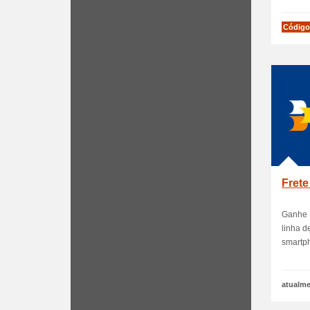
Código
Frete
Ganhe 
linha d
smartph
atualme