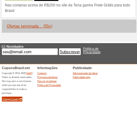
Descontos e promoç
TENA 15 % Code
Códigos
-15% affiliate code.
Receba 15 % de desc