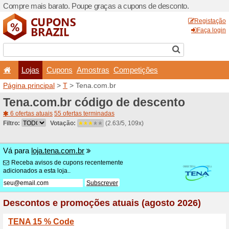
Compre mais barato. Poupe
Lojas
Cupons
Amo
Página principal
>
T
> Tena