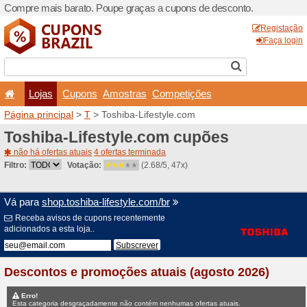
Compre mais barato. Poupe
Lojas
Cupons
Amo
Página principal
>
T
> Toshi