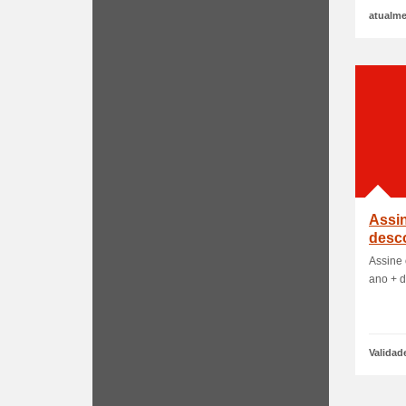
atualme
Assin
desc
taxa 
Assine 
ano + d
Validad