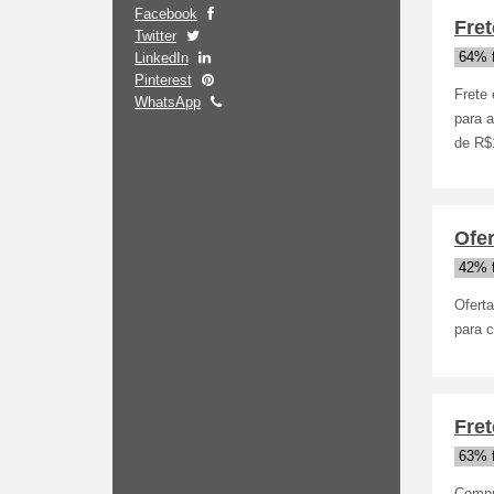
Facebook
Fret
Twitter
LinkedIn
64% 
Pinterest
Frete 
WhatsApp
para 
de R$1
Ofer
42% 
Oferta
para c
Fret
63% 