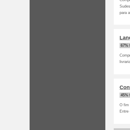
Compre
Sudes
para 
Lan
67% 
Compre
livrar
Conf
45% 
O fim 
Entre 