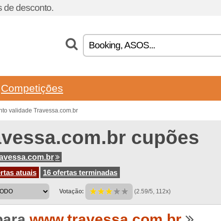
 de desconto.
Competições
to validade Travessa.com.br
avessa.com.br cupões
avessa.com.br
rtas atuais
16 ofertas terminadas
Votação:
(2.59/5, 112x)
para
www.travessa.com.br