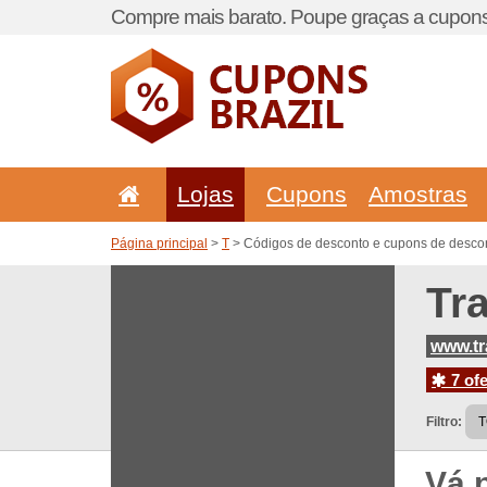
Compre mais barato. Poupe graças a cupons
Lojas
Cupons
Amostras
Página principal
>
T
> Códigos de desconto e cupons de descon
Tr
www.tr
7 ofe
Filtro:
Vá 