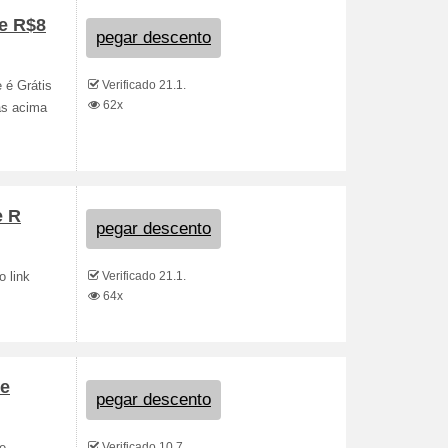
de R$8
pegar descento
Verificado 21.1.
 é Grátis
62x
as acima
e R
pegar descento
Verificado 21.1.
o link
64x
de
pegar descento
Verificado 10.7.