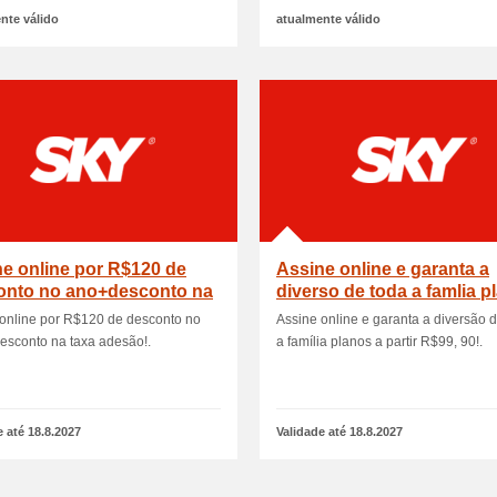
nte válido
atualmente válido
e online por R$120 de
Assine online e garanta a
onto no ano+desconto na
diverso de toda a famlia p
adeso!
a parti.
online por R$120 de desconto no
Assine online e garanta a diversão 
esconto na taxa adesão!.
a família planos a partir R$99, 90!.
e até 18.8.2027
Validade até 18.8.2027