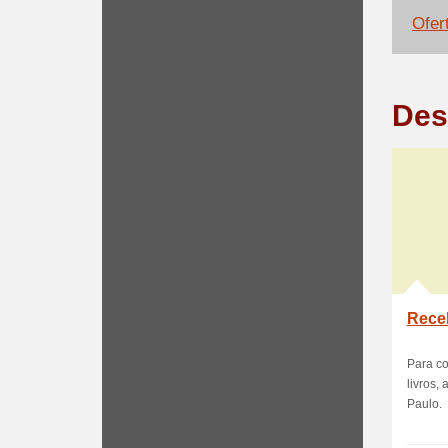
Ofer
Des
Rece
Para co
livros,
Paulo.