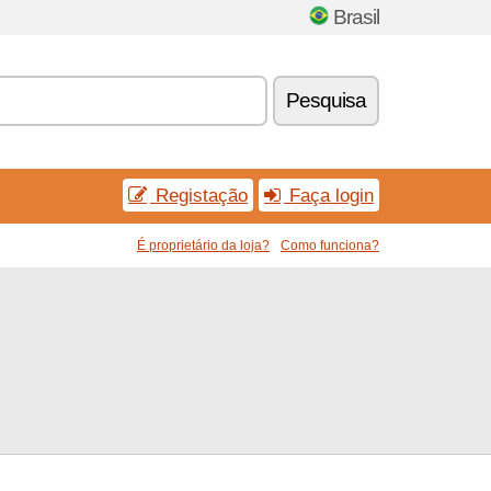
Brasil
Pesquisa
Registação
Faça login
É proprietário da loja?
Como funciona?