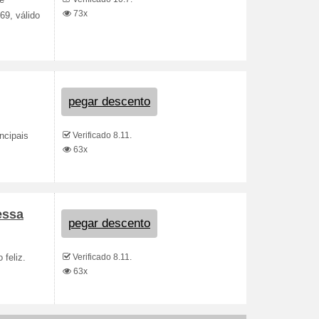
 e
73x
9, válido
pegar descento
Verificado 8.11.
ncipais
63x
essa
pegar descento
Verificado 8.11.
 feliz.
63x