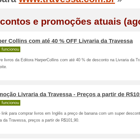
contos e promoções atuais (ag
er Collins com até 40 % OFF Livraria da Travessa
 funcionou
 livros da Editora HarperCollins com até 40 % de desconto na Livraria da T
ite.
oção Livraria da Travessa - Preços a partir de R$10
 funcionou
o link para comprar livros em Inglês a preço de banana com um super descon
ia da Travessa, preços a partir de R$101,90.