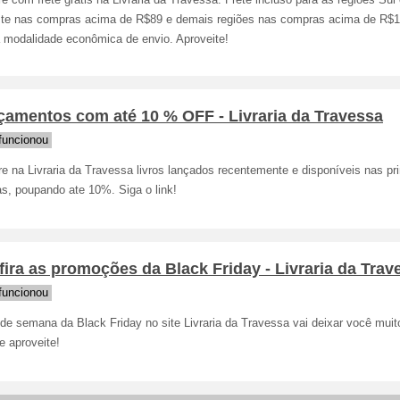
 com frete grátis na Livraria da Travessa. Frete incluso para as regiões Sul
te nas compras acima de R$89 e demais regiões nas compras acima de R$16
a modalidade econômica de envio. Aproveite!
çamentos com até 10 % OFF - Livraria da Travessa
funcionou
 na Livraria da Travessa livros lançados recentemente e disponíveis nas pri
ias, poupando ate 10%. Siga o link!
ira as promoções da Black Friday - Livraria da Trav
funcionou
de semana da Black Friday no site Livraria da Travessa vai deixar você muito
e aproveite!