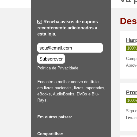
Des
Receba avisos de cupons
recentemente adicionados a
esta loja.
Harp
100%
Subscrever
Compre
Aprove
Política de Privacidade
Encontre o melhor acervo de títulos
em livros nacionais, livros importados,
Prom
eBooks, AudioBooks, DVDs e Blu-
Rays.
100%
Siga 
Em outros países:
Livrar
Compartilhar: