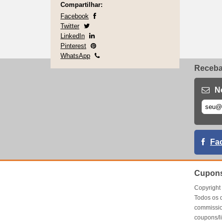
Compartilhar:
Facebook
Twitter
LinkedIn
Pinterest
WhatsApp
Receba 
N
Fa
Cupons
Copyrigh
Todos os 
commissio
coupons/l