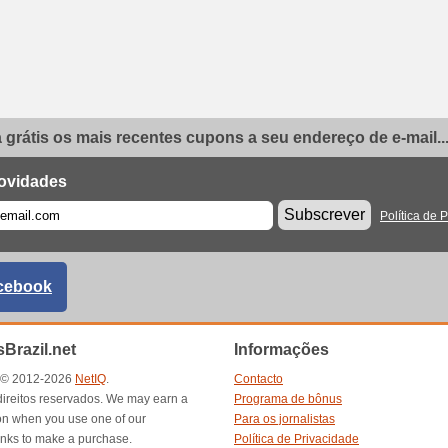
grátis os mais recentes cupons a seu endereço de e-mail..
ovidades
Subscrever
Política de 
cebook
Brazil.net
Informações
t © 2012-2026
NetIQ
.
Contacto
direitos reservados. We may earn a
Programa de bônus
n when you use one of our
Para os jornalistas
inks to make a purchase.
Política de Privacidade