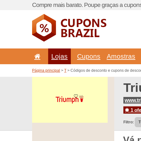
Compre mais barato. Poupe graças a cupons
Lojas
Cupons
Amostras
Página principal
>
T
> Códigos de desconto e cupons de descon
Tr
www.tr
1 ofe
Filtro:
Vá 