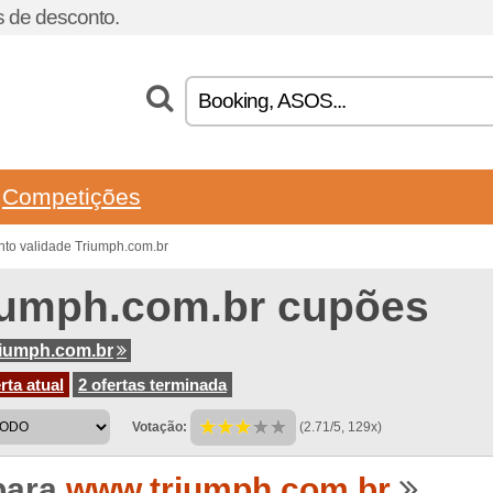
 de desconto.
Competições
to validade Triumph.com.br
iumph.com.br cupões
iumph.com.br
rta atual
2 ofertas terminada
Votação:
(2.71/5, 129x)
para
www.triumph.com.br