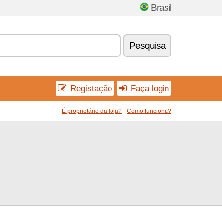
Brasil
Pesquisa
Registação
Faça login
É proprietário da loja?
Como funciona?