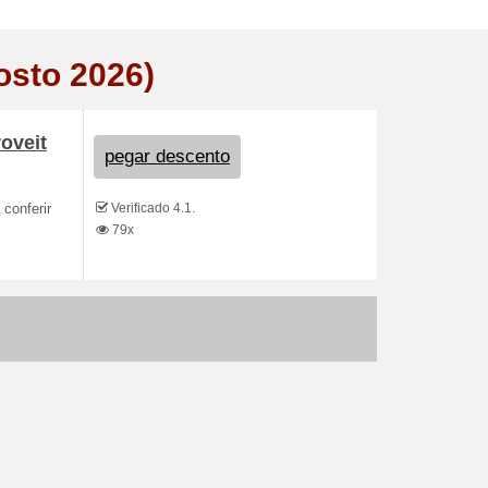
osto 2026)
oveit
pegar descento
Verificado 4.1.
 conferir
79x