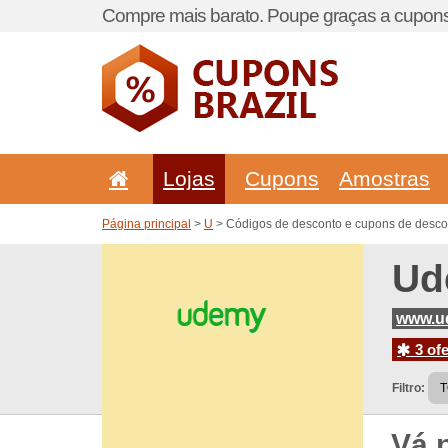
Compre mais barato. Poupe graças a cupons
Lojas
Cupons
Amostras
Página principal
>
U
> Códigos de desconto e cupons de desc
Ud
www.u
3 ofe
Filtro:
Vá 