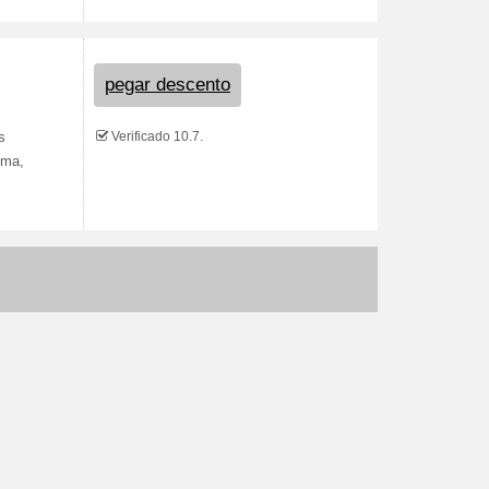
pegar descento
Verificado 10.7.
s
oma,