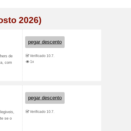
osto 2026)
pegar descento
Verificado 10.7.
chers de
1x
va, com
pegar descento
Verificado 10.7.
legiveis,
te se o