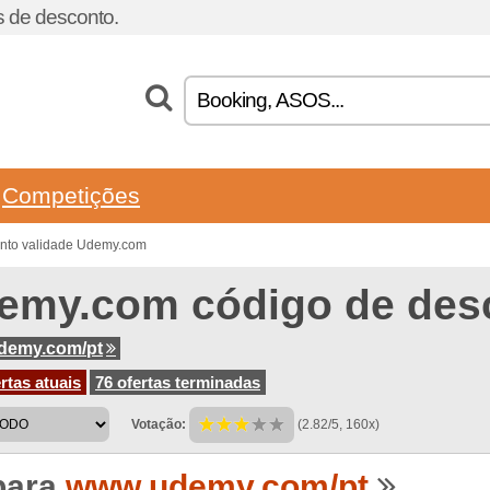
 de desconto.
Competições
onto validade Udemy.com
emy.com código de des
demy.com/pt
rtas atuais
76 ofertas terminadas
Votação:
(2.82/5, 160x)
para
www.udemy.com/pt