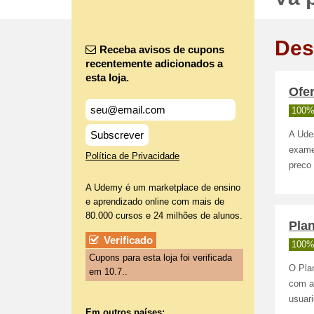
Des
Receba avisos de cupons
recentemente adicionados a
esta loja.
Ofer
100%
Subscrever
A Udem
exame
Política de Privacidade
preco 
A Udemy é um marketplace de ensino
e aprendizado online com mais de
80.000 cursos e 24 milhões de alunos.
Plan
Verificado
100%
Cupons para esta loja foi verificada
O Plan
em 10.7..
com a
usuar
Em outros países: