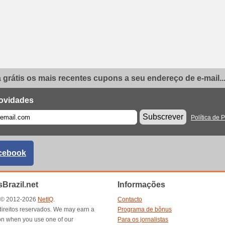
grátis os mais recentes cupons a seu endereço de e-mail..
ovidades
Subscrever
Política de 
cebook
Brazil.net
Informações
t © 2012-2026
NetIQ
.
Contacto
direitos reservados. We may earn a
Programa de bônus
n when you use one of our
Para os jornalistas