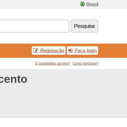
Brasil
Pesquisa
Registação
Faça login
É proprietário da loja?
Como funciona?
cento