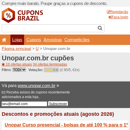
Compre mais barato. Poupe
Lojas
Cupons
Amo
Página principal
>
U
> Unop