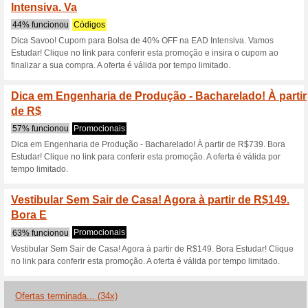
vestibulares.com.br/regulame
Curso de Direito Bach
Unopar
100% funcionou
Promociona
Faça parte do time Unopar e e
HOME > CURSOS.